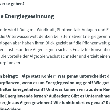
twerke geben?
ve Energiegewinnung
nde wird häufig mit Windkraft, Photovoltaik-Anlagen und E-
n die Unterwasserwelt denken bei alternativer Energiegewin
ologen aber haben ihren Blick gezielt auf die Pflanzenwelt g
n: Insbesondere Algen eignen sich als Ersatz für konventio
 Die Vorteile der Alge: Sie wächst schneller und erzielt ein
turpflanzen.
n befragt: „Alge statt Kohle?“ Was genau unterscheidet d
urpflanzen, wenn es um Energiegewinnung geht? Wie gut 
rhafter Energielieferant? Und was können wir aus dem Rei
 die Energiewende lernen? Außerdem: Gibt es Unternehmen
nergie aus Algen gewinnen? Wie funktioniert es genau? R
line-Videos.