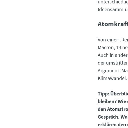
unterschiedli
Ideensammlu
Atomkraf
Von einer „Re
Macron, 14 ne
Auch in ander
der umstritte
Argument: Man
Klimawandel.
Tipp: Überbl
bleiben? Wie 
den Atomstro
Gespräch. Was
erklären den 