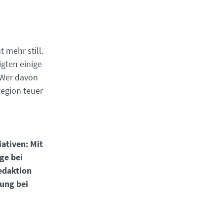
 mehr still.
gten einige
 Wer davon
Region teuer
iativen: Mit
ge bei
edaktion
lung bei