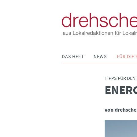
Navigation
DAS HEFT
NEWS
FÜR DIE 
überspringen
TIPPS FÜR DEN
ENERG
:
von drehsche