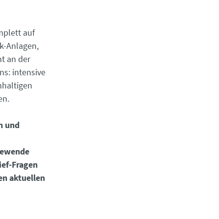
mplett auf
k-Anlagen,
t an der
ns: intensive
hhaltigen
en.
en und
giewende
ief-Fragen
en aktuellen