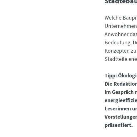
Städteba
Welche Baupro
Unternehmen,
Anwohner daz
Bedeutung: D
Konzepten zur
Stadtteile en
Tipp: Ökologi
Die Redaktion
Im Gespräch 
energieeffizi
Leserinnen u
Vorstellungen
präsentiert.