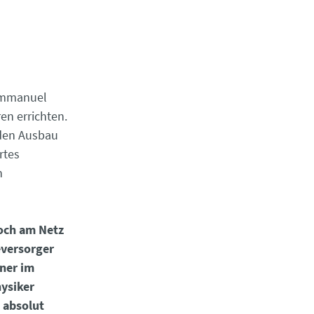
 Emmanuel
n errichten.
 den Ausbau
rtes
n
noch am Netz
eversorger
ner im
hysiker
 absolut