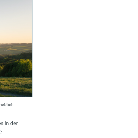
heblich
s in der
e