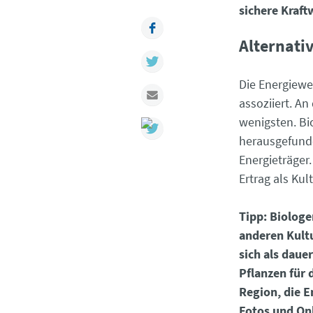
sichere Kraf
Facebook
Alternati
Twitter
Die Energiewe
Mail
assoziiert. A
wenigsten. Bi
herausgefunde
Energieträger.
Ertrag als Kul
Tipp: Biologe
anderen Kult
sich als daue
Pflanzen für
Region, die E
Fotos und On