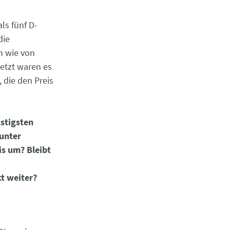
ls fünf D-
die
un wie von
letzt waren es
 die den Preis
stigsten
 unter
is um? Bleibt
t weiter?