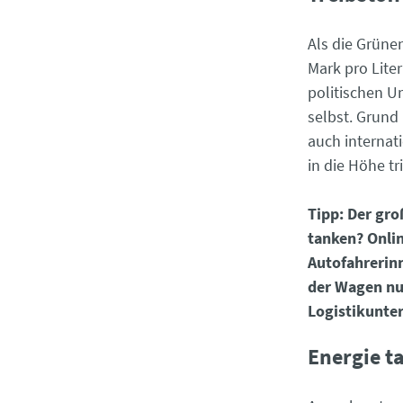
Als die Grüne
Mark pro Lite
politischen Um
selbst. Grund 
auch internat
in die Höhe tr
Tipp: Der gr
tanken? Onlin
Autofahrerin
der Wagen nun
Logistikunter
Energie t