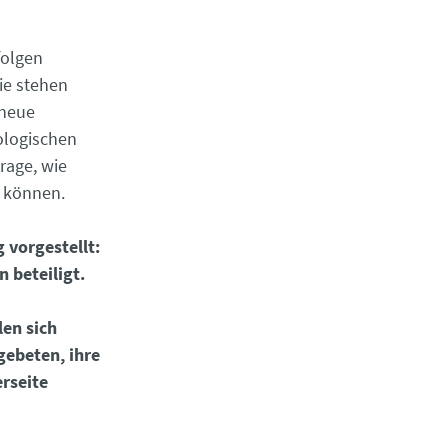
folgen
e stehen
 neue
ologischen
rage, wie
n können.
 vorgestellt:
 beteiligt.
len sich
gebeten, ihre
rseite