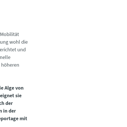
Mobilität
nung wohl die
erichtet und
nelle
en höheren
ie Alge von
eignet sie
ch der
 in der
eportage mit