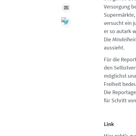
Versorgung be
Mail
Supermärkte, 
versucht ein 
er so autark 
Die
Mindelhei
aussieht.
Für die Repor
den Selbstver
möglichst una
Freiheit bede
Die Reportage 
für Schritt v
Link
Hier geht's
zu