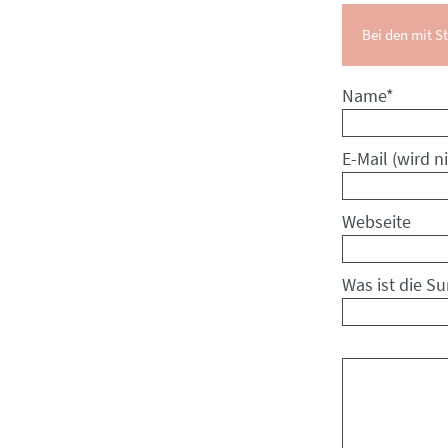
Bei den mit St
Pflichtfeld
Name
*
Pflichtfeld
E-Mail (wird ni
Webseite
Was ist die S
Kommentar