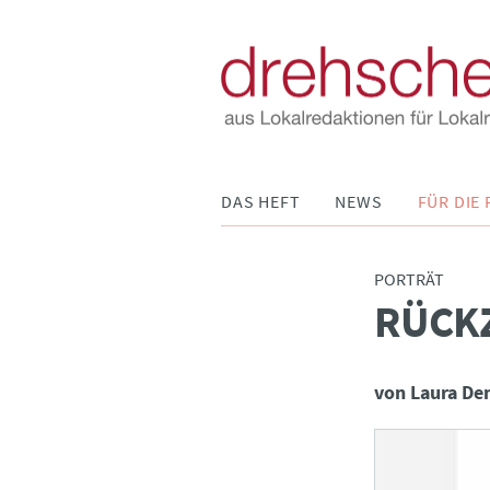
Navigation
DAS HEFT
NEWS
FÜR DIE 
überspringen
PORTRÄT
RÜCK
:
von Laura De