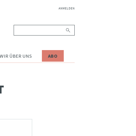
NAVIGATION
ANMELDEN
ÜBERSPRINGEN
Suchbegriffe
WIR ÜBER UNS
ABO
T