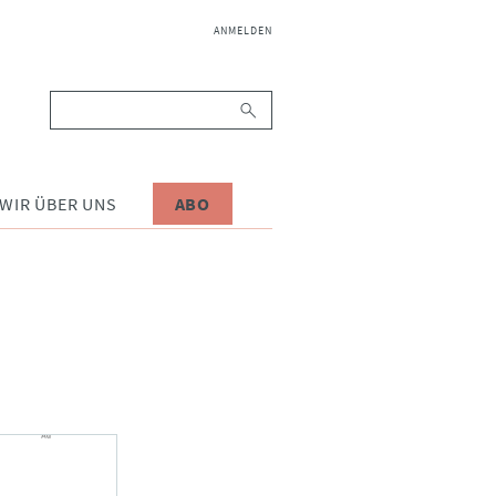
NAVIGATION
ANMELDEN
ÜBERSPRINGEN
Suchbegriffe
WIR ÜBER UNS
ABO