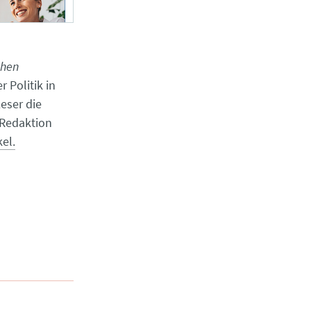
chen
r Politik in
eser die
 Redaktion
el.