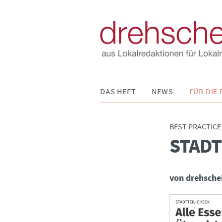
Navigation
DAS HEFT
NEWS
FÜR DIE 
überspringen
BEST PRACTICE
STADT
:
von drehsche