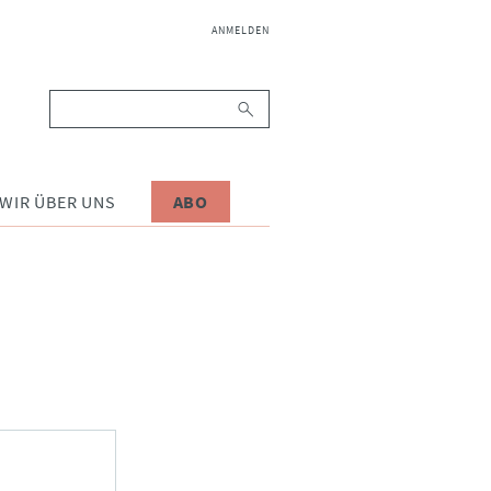
NAVIGATION
ANMELDEN
ÜBERSPRINGEN
Suchbegriffe
WIR ÜBER UNS
ABO