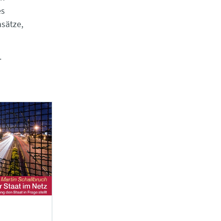
es
nsätze,
.