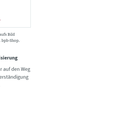
aufs Bild
m bpb-Shop.
isierung
ur auf den Weg
Verständigung
.