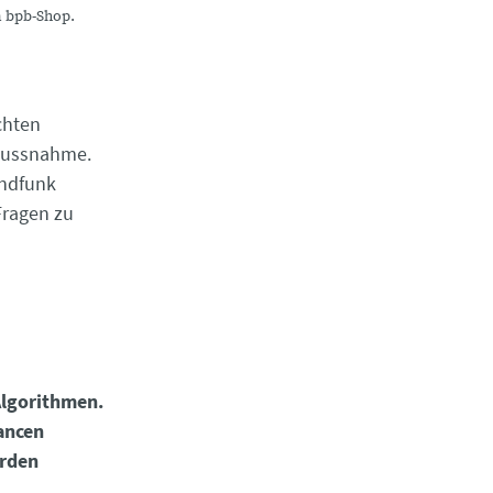
m bpb-Shop.
chten
flussnahme.
undfunk
Fragen zu
Algorithmen.
ancen
hrden