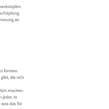
u verknüpfen
nschöpfung.
timmung an
zu formen.
gibt, die sich
tlich machen.
 jeder. In
 was das für