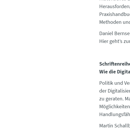
Herausforder
Praxishandbuc
Methoden und 
Daniel Bernse
Hier geht’s zu
Schriftenreih
Wie die Digita
Politik und V
der Digitalis
zu geraten. M
Möglichkeiten 
Handlungsfäh
Martin Schall