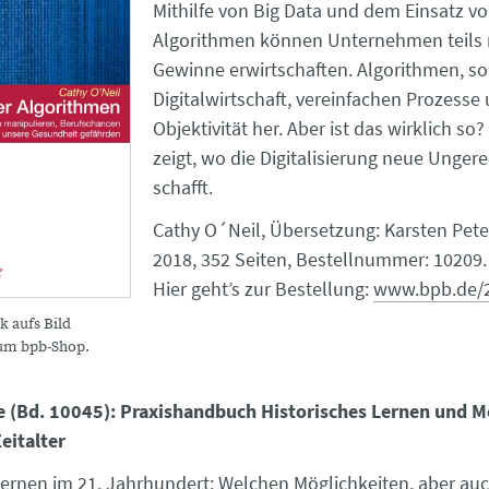
Mithilfe von Big Data und dem Einsatz v
Algorithmen können Unternehmen teils r
Gewinne erwirtschaften. Algorithmen, so
Digitalwirtschaft, vereinfachen Prozesse 
Objektivität her. Aber ist das wirklich so?
zeigt, wo die Digitalisierung neue Ungere
schafft.
Cathy O´Neil, Übersetzung: Karsten Pet
2018, 352 Seiten, Bestellnummer: 10209.
Hier geht’s zur Bestellung:
www.bpb.de/
k aufs Bild
zum bpb-Shop.
e (Bd. 10045):
Praxishandbuch Historisches Lernen und M
eitalter
Lernen im 21. Jahrhundert: Welchen Möglichkeiten, aber au