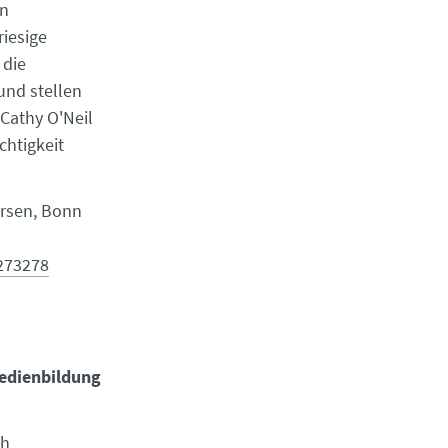
on
iesige
 die
und stellen
 Cathy O'Neil
chtigkeit
ersen, Bonn
273278
edienbildung
ch