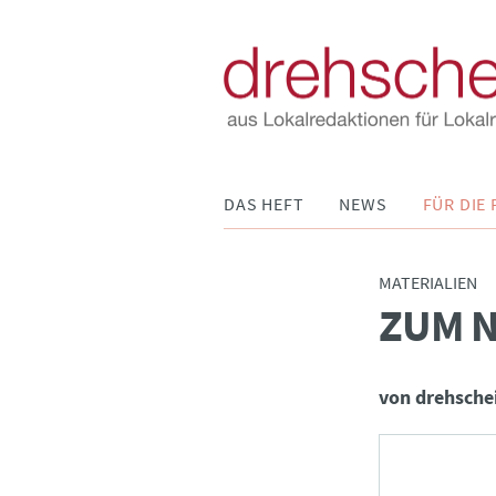
Navigation
DAS HEFT
NEWS
FÜR DIE 
überspringen
MATERIALIEN
ZUM 
:
von drehsche