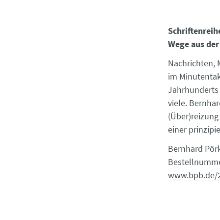
Schriftenreih
Wege aus der
Nachrichten,
im Minutentak
Jahrhunderts 
viele. Bernha
(Über)reizung
einer prinzipi
Bernhard Pörk
Bestellnummer
www.bpb.de/