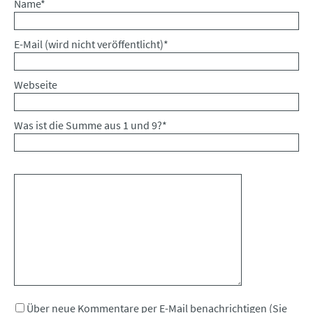
Pflichtfeld
Name
*
Pflichtfeld
E-Mail (wird nicht veröffentlicht)
*
Webseite
Was ist die Summe aus 1 und 9?
*
Kommentar
Über neue Kommentare per E-Mail benachrichtigen (Sie