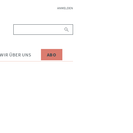
NAVIGATION
ANMELDEN
ÜBERSPRINGEN
Suchbegriffe
WIR ÜBER UNS
ABO