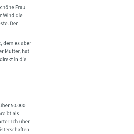
schöne Frau
r Wind die
ste. Der
gt, dem es aber
er Mutter, hat
irekt in die
 über 50.000
reibt als
orter-Ich über
isterschaften.