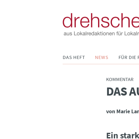
Navigation
DAS HEFT
NEWS
FÜR DIE 
überspringen
KOMMENTAR
DAS A
:
von Marie La
Ein stark