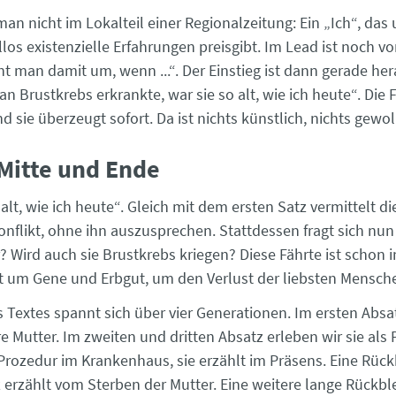
an nicht im Lokalteil einer Regionalzeitung: Ein „Ich“, das 
los existenzielle Erfahrungen preisgibt. Im Lead ist noch v
t man damit um, wenn ...“. Der Einstieg ist dann gerade her
n Brustkrebs erkrankte, war sie so alt, wie ich heute“. Die
d sie überzeugt sofort. Da ist nichts künstlich, nichts gewoll
Mitte und Ende
so alt, wie ich heute“. Gleich mit dem ersten Satz vermittelt di
onflikt, ohne ihn auszusprechen. Stattdessen fragt sich nun
r? Wird auch sie Brustkrebs kriegen? Diese Fährte ist schon 
ht um Gene und Erbgut, um den Verlust der liebsten Mensch
 Textes spannt sich über vier Generationen. Im ersten Absat
re Mutter. Im zweiten und dritten Absatz erleben wir sie als 
Prozedur im Krankenhaus, sie erzählt im Präsens. Eine Rüc
z erzählt vom Sterben der Mutter. Eine weitere lange Rückbl