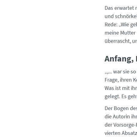
Das erwartet m
und schnörkel
Rede: „Wie geh
meine Mutter a
überrascht, un
Anfang, 
„,... war sie 
Frage, ihren K
Was ist mit ih
gelegt. Es ge
Der Bogen des
die Autorin ih
der Vorsorge-
vierten Absat