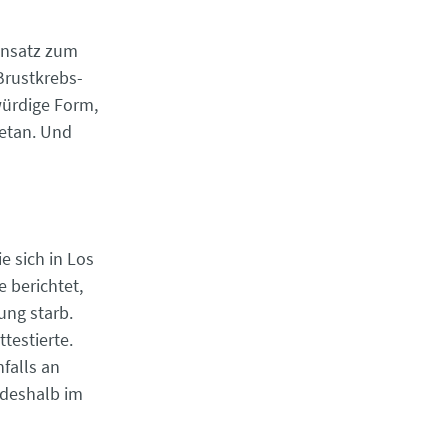
gensatz zum
Brustkrebs-
würdige Form,
getan. Und
e sich in Los
 berichtet,
ung starb.
testierte.
falls an
 deshalb im