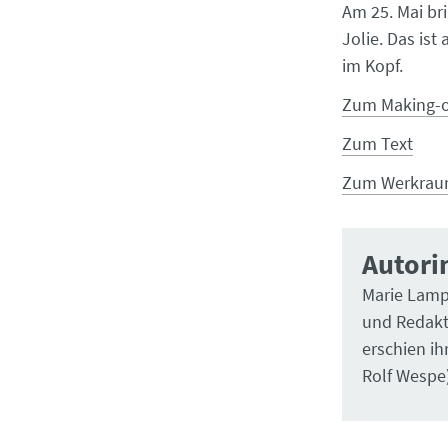
Am 25. Mai br
Jolie. Das ist
im Kopf.
Zum Making-o
Zum Text
Zum Werkraum
Autori
Marie Lampe
und Redakte
erschien ih
Rolf Wespe