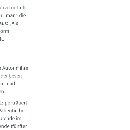
unvermittelt
on „man“ die
aus: „Als
 Form
t.
e Autorin ihre
 der Leser:
im Lead
en.
z porträtiert
Patientin bei
kblende im
ende (fünfter