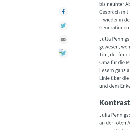
bis neunter A
Facebook
Gespräch mit 
– wieder in d
Twitter
Generationen. 
Jutta Pennigs
Mail
gewesen, wen
Tim, der für d
Oma für die M
Lesern ganz a
Linie über di
und dem Enkel
Kontras
Julia Pennigsd
an der roten A