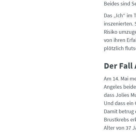
Beides sind S
Das „Ich“ im 
inszenierten.
Risiko umzuge
von ihren Erf
plötzlich flut
Der Fall
Am 14. Mai me
Angeles beide
dass Jolies M
Und dass ein 
Damit betrug 
Brustkrebs er
Alter von 37 J