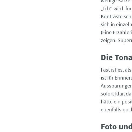
wenige Sätze 
„Ich“ wird fü
Kontraste sch
sich in einze
(Eine Erzähle
zeigen. Super
Die Tona
Fast ist es, a
ist für Erinne
Aussparungen t
sofort klar, 
hätte ein pos
ebenfalls noc
Foto und