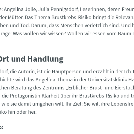
ele: Angelina Jolie, Julia Pennigsdorf, Leserinnen, deren Fre
er Mütter. Das Thema Brustkrebs-Risiko bringt die Relevan
ben und Tod. Darum, dass Menschen verletzlich sind. Und 
 Frage: Was wollen wir wissen? Wollen wir essen vom Baum 
Ort und Handlung
orf, die Autorin, ist die Hauptperson und erzählt in der Ich-
hichte wird das Angelina-Thema in der Universitätsklinik Ha
hen Beratung des Zentrums „Erblicher Brust- und Eierstoc
h die Protagonistin Klarheit über ihr Brustkrebs-Risiko und tri
wie sie damit umgehen will. Ihr Ziel: Sie will ihre Lebensfr
iko hin oder her.
“