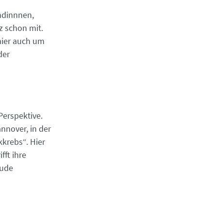
undinnnen,
z schon mit.
hier auch um
der
Perspektive.
nnover, in der
kkrebs“. Hier
fft ihre
eude