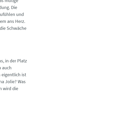
as mutige
dung. Die
zufühlen und
nem ans Herz.
, die Schwäche
s, in der Platz
an auch
eigentlich ist
ina Jolie? Was
 wird die