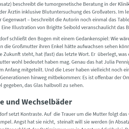
bsatz) beschreibt die tumorgenetische Beratung in der Klini
der Ärztin inklusive Blutuntersuchung des Großvaters. Im l
er Gegenwart – beschreibt die Autorin noch einmal das Table
Eine Illustration von Brigitte Seibold veranschaulicht das 
dorf schließt den Bogen mit einem Gedankenspiel: Wie wär
n die Großmutter ihren Enkel hätte aufwachsen sehen kön
ie Zukunft steht, hat (fast) das letzte Wort. Er überlegt, was
utter wohl bedeutet haben mag. Genau das hat Julia Penni
m Anfang mitgeteilt. Und die Leser haben vielleicht noch e
e Generationen hinweg mitbekommen: Es ist offenbar der Om
 gegeben, das Glas halbvoll zu sehen.
te und Wechselbäder
orf setzt Kontraste. Auf die Trauer um die Mutter folgt das
mpel. Angst hat sie nicht, steinalt will sie werden (in Absat