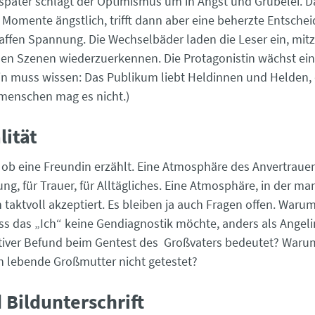
später schlägt der Optimismus um in Angst und Grübelei. D
r Momente ängstlich, trifft dann aber eine beherzte Entschei
affen Spannung. Die Wechselbäder laden die Leser ein, mit
lnen Szenen wiederzuerkennen. Die Protagonistin wächst ei
rin muss wissen: Das Publikum liebt Heldinnen und Helden
menschen mag es nicht.)
lität
ls ob eine Freundin erzählt. Eine Atmosphäre des Anvertrauen
rung, für Trauer, für Alltägliches. Eine Atmosphäre, in der m
aktvoll akzeptiert. Es bleiben ja auch Fragen offen. Warum 
dass das „Ich“ keine Gendiagnostik möchte, anders als Angel
itiver Befund beim Gentest des Großvaters bedeutet? Warum
h lebende Großmutter nicht getestet?
 Bildunterschrift