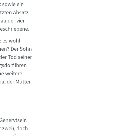
k sowie ein
etzten Absatz
au der vier
Beschriebene.
e es wohl
nen? Der Sohn
 der Tod seiner
gsdorf ihren
ine weitere
a, der Mutter
 Genervtsein
z zwei), doch