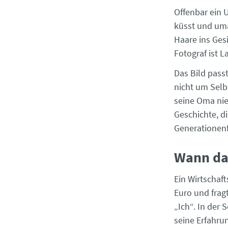
Offenbar ein 
küsst und uma
Haare ins Gesi
Fotograf ist L
Das Bild passt
nicht um Selbs
seine Oma nie 
Geschichte, di
Generationenf
Wann da
Ein Wirtschaf
Euro und fragt
„Ich“. In der
seine Erfahru