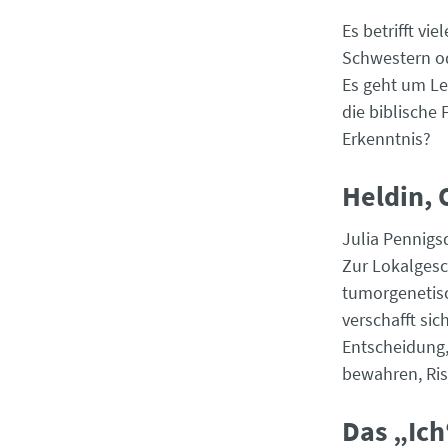
Es betrifft vi
Schwestern od
Es geht um Le
die biblische
Erkenntnis?
Heldin, 
Julia Pennigsd
Zur Lokalgesc
tumorgenetisc
verschafft sic
Entscheidung, 
bewahren, Ris
Das „Ich