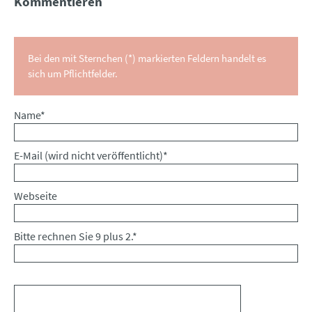
Kommentieren
Bei den mit Sternchen (*) markierten Feldern handelt es
sich um Pflichtfelder.
Pflichtfeld
Name
*
Pflichtfeld
E-Mail (wird nicht veröffentlicht)
*
Webseite
Bitte rechnen Sie 9 plus 2.
*
Kommentar