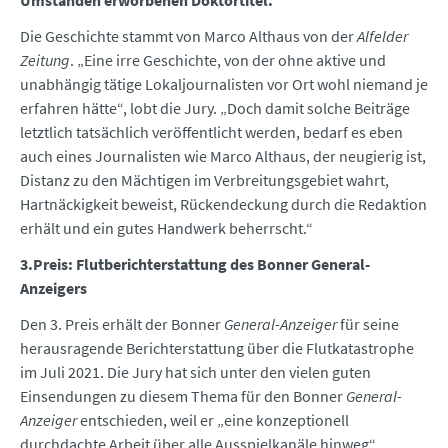
Umständen erworbenen Doktortitel.
Die Geschichte stammt von Marco Althaus von der
Alfelder
Zeitung
. „Eine irre Geschichte, von der ohne aktive und
unabhängig tätige Lokaljournalisten vor Ort wohl niemand je
erfahren hätte“, lobt die Jury. „Doch damit solche Beiträge
letztlich tatsächlich veröffentlicht werden, bedarf es eben
auch eines Journalisten wie Marco Althaus, der neugierig ist,
Distanz zu den Mächtigen im Verbreitungsgebiet wahrt,
Hartnäckigkeit beweist, Rückendeckung durch die Redaktion
erhält und ein gutes Handwerk beherrscht.“
3.Preis: Flutberichterstattung des Bonner General-
Anzeigers
Den 3. Preis erhält der Bonner
General-Anzeiger
für seine
herausragende Berichterstattung über die Flutkatastrophe
im Juli 2021. Die Jury hat sich unter den vielen guten
Einsendungen zu diesem Thema für den Bonner
General-
Anzeiger
entschieden, weil er „eine konzeptionell
durchdachte Arbeit über alle Ausspielkanäle hinweg“