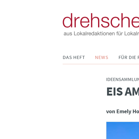
Navigation
DAS HEFT
NEWS
FÜR DIE 
überspringen
IDEENSAMMLU
EIS A
:
von Emely H