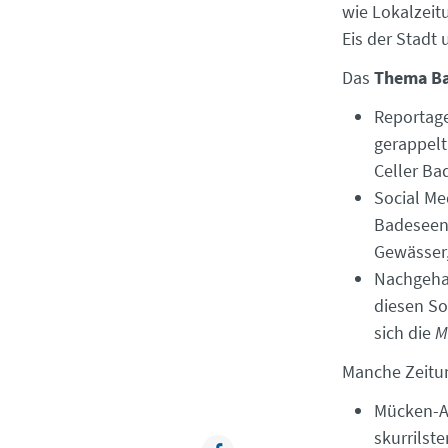
wie Lokalzeit
Eis der Stadt 
Das
Thema B
Reportage
gerappelt
Celler Ba
Social Me
Badeseen 
Gewässer,
Nachgehak
diesen So
sich die
M
Manche Zeit
Mücken-A
skurrils
Facebook