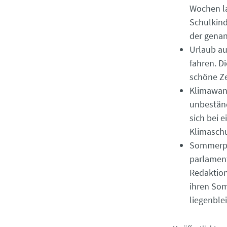
Wochen la
Schulkind
der genan
Urlaub au
fahren. D
schöne Ze
Klimawand
unbestän
sich bei 
Klimaschu
Sommerpa
parlament
Redaktion
ihren Som
liegenble