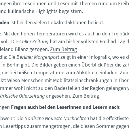
ungen ihre Leserinnen und Leser mit Themen rund um Freib
und kulinarische Highlights begeistern.
aden
ist bei den vielen Lokalredaktionen beliebt.
: Mit den hohen Temperaturen wird es auch in den Freibäd
 voll. Die
Celler Zeitung
hat am bisher vollsten Freibad-Tag 
deland Bilanz gezogen.
Zum Beitrag
dia: Die
Berliner Morgenpost
zeigt in einer Infografik, wo es 
in Berlin gibt. Die Bilder geben einen Überblick über die za
 die bei heißen Temperaturen zum Abkühlen einladen.
Zum
t: Wieso Menschen mit Mobilitätseinschränkungen in Ebe
mmer wohl nicht zu den Badestellen der Region gelangen 
ärkische Oderzeitung
angesehen.
Zum Beitrag
ungen
Fragen auch bei den Leserinnen und Lesern nach
:
bwehr: Die
Badische Neueste Nachrichten
hat die effektivst
ten Lesertipps zusammengetragen, die diesen Sommer gege