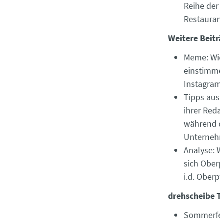
Reihe de
Restauran
Weitere Beitr
Meme: Wi
einstimme
Instagra
Tipps aus
ihrer Red
während d
Unterneh
Analyse: 
sich Ober
i.d. Ober
drehscheibe 
Sommerfer