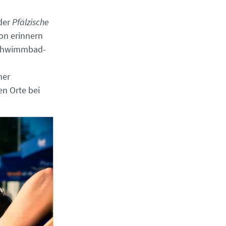
der
Pfälzische
on erinnern
Schwimmbad-
ner
en Orte bei