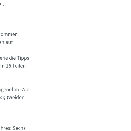
n,
 Sommer
en auf
erie die Tipps
In 18 Teilen
nangenehm. Wie
Tag
(Weiden
ahres: Sechs