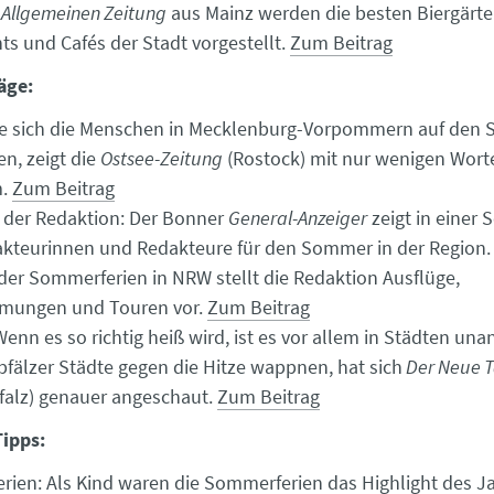
r
Allgemeinen Zeitung
aus Mainz werden die besten Biergärte
ts und Cafés der Stadt vorgestellt.
Zum Beitrag
äge:
e sich die Menschen in Mecklenburg-Vorpommern auf den
n, zeigt die
Ostsee-Zeitung
(Rostock) mit nur wenigen Wort
m.
Zum Beitrag
 der Redaktion: Der Bonner
General-Anzeiger
zeigt in einer S
akteurinnen und Redakteure für den Sommer in der Region. 
er Sommerferien in NRW stellt die Redaktion Ausflüge,
mungen und Touren vor.
Zum Beitrag
Wenn es so richtig heiß wird, ist es vor allem in Städten u
pfälzer Städte gegen die Hitze wappnen, hat sich
Der Neue 
pfalz) genauer angeschaut.
Zum Beitrag
Tipps:
ien: Als Kind waren die Sommerferien das Highlight des J