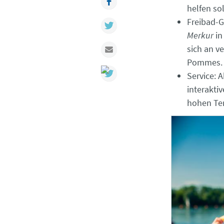
helfen so
Freibad-
Twitter
Merkur
in
Mail
sich an 
Pommes
Service: 
interakti
hohen Te