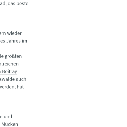
ad, das beste
ern wieder
des Jahres im
die größten
hlreichen
 Beitrag
rswalde auch
werden, hat
en und
n Mücken