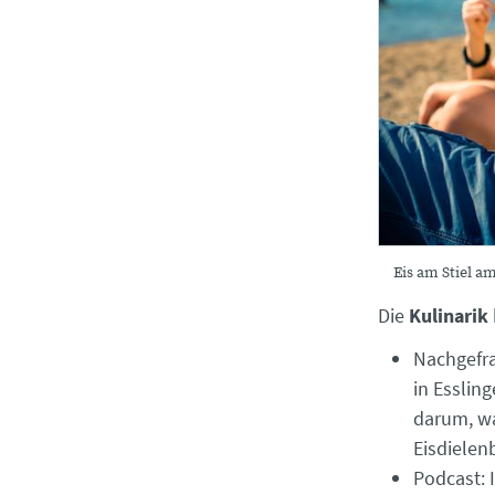
Eis am Stiel a
Die
Kulinarik
Nachgefra
in Esslin
darum, wa
Eisdielen
Podcast: 