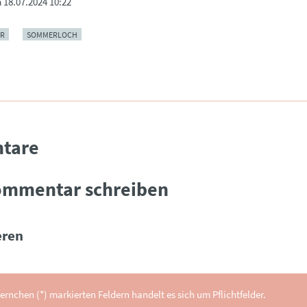
m
18.07.2024 10:22
R
SOMMERLOCH
tare
ommentar schreiben
ren
ernchen (*) markierten Feldern handelt es sich um Pflichtfelder.