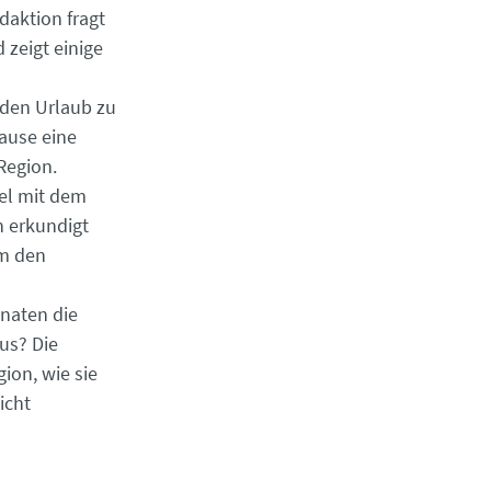
daktion fragt
 zeigt einige
 den Urlaub zu
ause eine
Region.
del mit dem
 erkundigt
um den
naten die
us? Die
ion, wie sie
icht