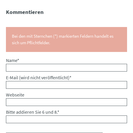
Kommentieren
Bei den mit Sternchen (*) markierten Feldern handelt es
sich um Pflichtfelder.
Pflichtfeld
Name
*
Pflichtfeld
E-Mail (wird nicht veröffentlicht)
*
Webseite
Bitte addieren Sie 6 und 8.
*