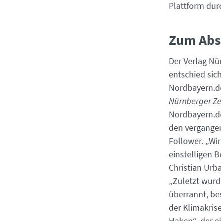
Plattform dur
Zum Abs
Der Verlag Nü
entschied sic
Nordbayern.d
Nürnberger Ze
Nordbayern.de,
den vergange
Follower. „Wi
einstelligen B
Christian Urb
„Zuletzt wur
überrannt, be
der Klimakris
Haken“, der e