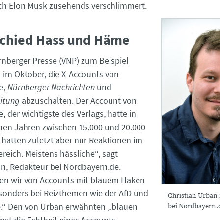
ch Elon Musk zusehends verschlimmert.
chied Hass und Häme
rnberger Presse (VNP) zum Beispiel
h im Oktober, die X-Accounts von
e,
Nürnberger Nachrichten
und
itung
abzuschalten. Der Account von
 der wichtigste des Verlags, hatte in
nen Jahren zwischen 15.000 und 20.000
r hatten zuletzt aber nur Reaktionen im
ereich. Meistens hässliche“, sagt
an, Redakteur bei Nordbayern.de.
den wir von Accounts mit blauem Haken
sonders bei Reizthemen wie der AfD und
Christian Urban 
e.“ Den von Urban erwähnten „blauen
bei Nordbayern.
inst die Echtheit eines Accounts