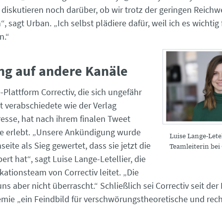
 diskutieren noch darüber, ob wir trotz der geringen Reichw
“, sagt Urban. „Ich selbst plädiere dafür, weil ich es wichtig 
n.“
ng auf andere Kanäle
Plattform Correctiv, die sich ungefähr
it verabschiedete wie der Verlag
esse, hat nach ihrem finalen Tweet
e erlebt. „Unsere Ankündigung wurde
Luise Lange-Letel
eite als Sieg gewertet, dass sie jetzt die
Teamleiterin bei 
ert hat“, sagt Luise Lange-Letellier, die
tionsteam von Correctiv leitet. „Die
ns aber nicht überrascht.“ Schließlich sei Correctiv seit der
ie „ein Feindbild für verschwörungstheoretische und rec