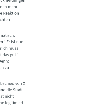
 Rückmeldungen
onen mehr
ie Reaktion
echten
matisch:
n.“ Er ist nun
er ich muss
 das gut.“
Denn:
en zu
Abschied von X
und die Stadt
st nicht
e legitimiert