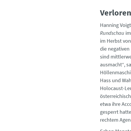
Verlore
Hanning Voigt
Rundschau
im
im Herbst von
die negativen 
sind mittlerwe
ausmacht“, sag
Höllenmaschin
Hass und Wah
Holocaust-Le
österreichisc
etwa ihre Acc
gesperrt hatte
rechtem Agend