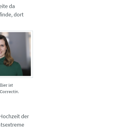
eite da
finde, dort
lier ist
Correctiv.
 Hochzeit der
htsextreme