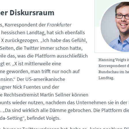
ner Diskursraum
s, Korrespondent der
Frankfurter
 hessischen Landtag, hat sich ebenfalls
 X zurückgezogen. „Ich habe das Gefühl,
Seiten, die Twitter immer schon hatte,
ile das, was die Plattform ausschließlich
Hanning Voigts i
t er. „X ist mittlerweile eine
Korrespondent d
e geworden, man trifft nur noch auf
Rundschau im he
Landtag.
nsinn.“ Der US-amerikanische
ugner Nick Fuentes und der
he Rechtsextremist Martin Sellner können
ounts wieder nutzen, nachdem das Unternehmen sie in der 
. „Da sind wirklich alle Dämme gebrochen. Die Plattform die
a-Setting“, befindet Voigts.