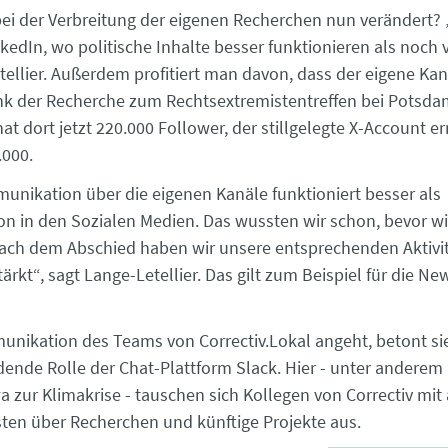
bei der Verbreitung der eigenen Recherchen nun verändert? „
nkedIn, wo politische Inhalte besser funktionieren als noch 
tellier. Außerdem profitiert man davon, dass der eigene Kan
k der Recherche zum Rechtsextremistentreffen bei Potsda
 hat dort jetzt 220.000 Follower, der stillgelegte X-Account er
.000.
unikation über die eigenen Kanäle funktioniert besser als
 in den Sozialen Medien. Das wussten wir schon, bevor wi
ach dem Abschied haben wir unsere entsprechenden Aktivi
tärkt“, sagt Lange-Letellier. Das gilt zum Beispiel für die Ne
nikation des Teams von Correctiv.Lokal angeht, betont si
dende Rolle der Chat-Plattform Slack. Hier - unter anderem 
a zur Klimakrise - tauschen sich Kollegen von Correctiv mit
sten über Recherchen und künftige Projekte aus.