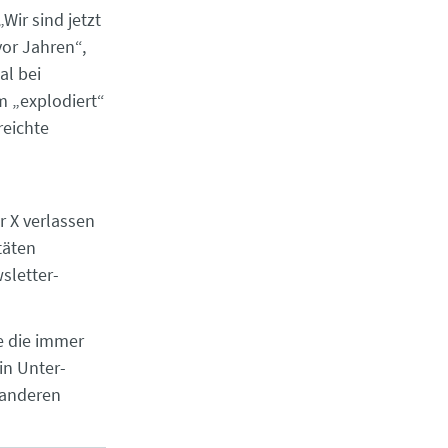
Wir sind jetzt
vor Jahren“,
al bei
m „explodiert“
reichte
r X verlassen
täten
wsletter-
e die immer
in Unter-
 anderen