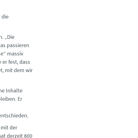
 die
. „Die
was passieren
se“ massiv
 er fest, dass
et, mit dem wir
ne Inhalte
bleiben. Er
entschieden.
 mit der
at derzeit 800