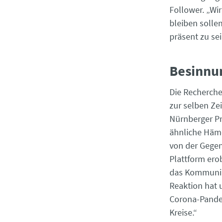
Follower. „Wir
bleiben sollen
präsent zu sei
Besinnu
Die Recherche-
zur selben Ze
Nürnberger Pr
ähnliche Häm
von der Gegens
Plattform erob
das Kommunika
Reaktion hat u
Corona-Pandem
Kreise.“