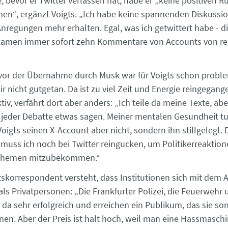
 bevor er Twitter verlassen hat, habe er „keine positiven
n“, ergänzt Voigts. „Ich habe keine spannenden Diskussi
Anregungen mehr erhalten. Egal, was ich getwittert habe - d
 kamen immer sofort zehn Kommentare von Accounts von r
 vor der Übernahme durch Musk war für Voigts schon proble
ir nicht gutgetan. Da ist zu viel Zeit und Energie reingegange
tiv, verfährt dort aber anders: „Ich teile da meine Texte, ab
 jeder Debatte etwas sagen. Meiner mentalen Gesundheit tut
oigts seinen X-Account aber nicht, sondern ihn stillgelegt. 
 muss ich noch bei Twitter reingucken, um Politikerreaktion
Themen mitzubekommen.“
skorrespondent versteht, dass Institutionen sich mit dem 
ls Privatpersonen: „Die Frankfurter Polizei, die Feuerwehr 
 da sehr erfolgreich und erreichen ein Publikum, das sie son
nen. Aber der Preis ist halt hoch, weil man eine Hassmaschin