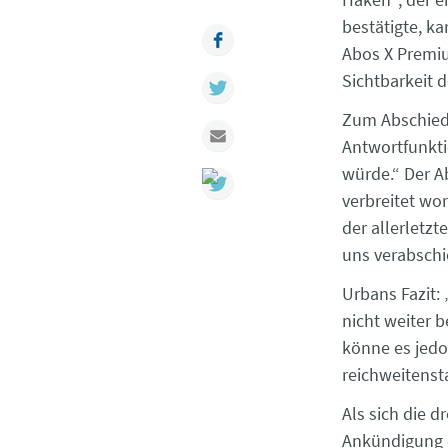
bestätigte, k
Facebook
Abos X Premiu
Sichtbarkeit 
Twitter
Zum Abschied
Mail
Antwortfunkti
würde.“ Der A
verbreitet wor
der allerletzt
uns verabschie
Urbans Fazit: 
nicht weiter b
könne es jedo
reichweitenst
Als sich die d
Ankündigung e