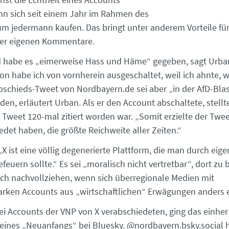
ann sich seit einem Jahr im Rahmen des
m jedermann kaufen. Das bringt unter anderem Vorteile für
der eigenen Kommentare.
 habe es „eimerweise Hass und Häme“ gegeben, sagt Urban
on habe ich von vornherein ausgeschaltet, weil ich ahnte, 
bschieds-Tweet von Nordbayern.de sei aber „in der AfD-Bla
den, erläutert Urban. Als er den Account abschaltete, stellte
e Tweet 120-mal zitiert worden war. „Somit erzielte der Twe
det haben, die größte Reichweite aller Zeiten.“
„X ist eine völlig degenerierte Plattform, die man durch eige
efeuern sollte.“ Es sei „moralisch nicht vertretbar“, dort zu 
ch nachvollziehen, wenn sich überregionale Medien mit
arken Accounts aus „wirtschaftlichen“ Erwägungen anders 
rei Accounts der VNP von X verabschiedeten, ging das einher
ines „Neuanfangs“ bei Bluesky. @nordbayern.bsky.social h