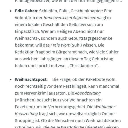
Plantagenbesitzer, wie er mit der Dürre umgegangen ist.
Edle Gaben
: Schleifen, Folie, Geschenkpapier: Eine
Volontärin der
Hannoverschen Allgemeinen
wagt in
einem lokalen Geschäft den Selbstversuch am
Einpacktisch. Wer am Heiligen Abend nicht nur
Weihnachts-, sondern auch Geburtstagsgeschenke
bekommt, will das
Freie Wort
(Suhl) wissen. Die
Redaktion fragt beim Bürgeramt nach, wie viele Suhler
aus welchen Jahrgängen an diesem Tag Geburtstag
haben und spricht mit zwei „Christkindern“.
Weihnachtspost
: Die Frage, ob der Paketbote wohl
noch rechtzeitig vor dem Fest klingelt, kann manchmal
zum Nervenkrimi ausarten. Die
Abendzeitung
(München) besucht kurz vor Weihnachten ein
Paketzentrum im Verbreitungsgebiet. Die
Waiblinger
Kreiszeitung
fragt sich, wie umweltverträglich Online-
Shopping ist. Ob die Menschen noch Weihnachtskarten
schreiben, will die
Neue Westfälische
(Bielefeld) wissen