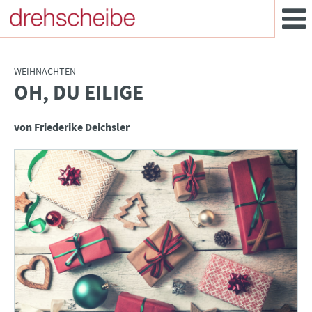
WEIHNACHTEN
OH, DU EILIGE
:
von Friederike Deichsler