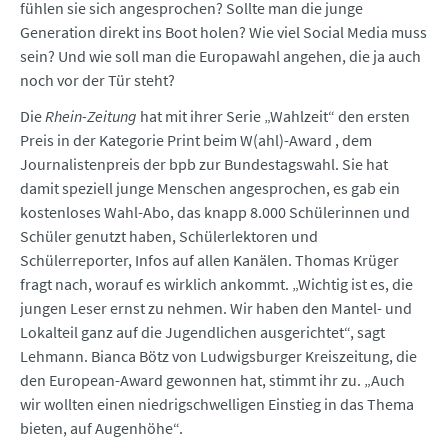
fühlen sie sich angesprochen? Sollte man die junge
Generation direkt ins Boot holen? Wie viel Social Media muss
sein? Und wie soll man die Europawahl angehen, die ja auch
noch vor der Tür steht?
Die
Rhein-Zeitung
hat mit ihrer Serie „Wahlzeit“ den ersten
Preis in der Kategorie Print beim W(ahl)-Award , dem
Journalistenpreis der bpb zur Bundestagswahl. Sie hat
damit speziell junge Menschen angesprochen, es gab ein
kostenloses Wahl-Abo, das knapp 8.000 Schülerinnen und
Schüler genutzt haben, Schülerlektoren und
Schülerreporter, Infos auf allen Kanälen. Thomas Krüger
fragt nach, worauf es wirklich ankommt. „Wichtig ist es, die
jungen Leser ernst zu nehmen. Wir haben den Mantel- und
Lokalteil ganz auf die Jugendlichen ausgerichtet“, sagt
Lehmann. Bianca Bötz von Ludwigsburger Kreiszeitung, die
den European-Award gewonnen hat, stimmt ihr zu. „Auch
wir wollten einen niedrigschwelligen Einstieg in das Thema
bieten, auf Augenhöhe“.