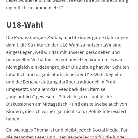
Leser wollten erst mal wissen, wie sich ihre Stromrechnung
eigentlich zusammensetzt.“
U18-Wahl
Die
Braunschweiger Zeitung
machte indes gute Erfahrungen
damit, die Strukturen der U18-Wahl zu nutzen: „Wir sind
eingestiegen, weil wir das mit unseren personellen und
finanziellen Verhältnissen gut umsetzen konnten, es war
nicht gleich ein Riesenprojekt.“ Die Zeitung hat vier Schulen
inhaltlich und organisatorisch bei der U18-Wahl begleitet
und die Bericherstattung darüber traditionell in Print
umgesetzt. Vor allem das Feedback der Eltern sei
„unglaublich“ gewesen. „Plötzlich gab es politische
Diskussionen am Mittagstisch – und das teilweise auch von
Kindern, die sich vorher gar nicht so für Politik interessiert
haben.
Ein wichtiges Thema ist und bleibt jedoch Social Media. Für
die gesamten Leser und User, gerade jedoch für die junge