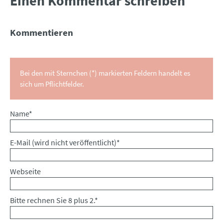
Einen Kommentar schreiben
Kommentieren
Bei den mit Sternchen (*) markierten Feldern handelt es
sich um Pflichtfelder.
Pflichtfeld
Name
*
Pflichtfeld
E-Mail (wird nicht veröffentlicht)
*
Webseite
Bitte rechnen Sie 8 plus 2.
*