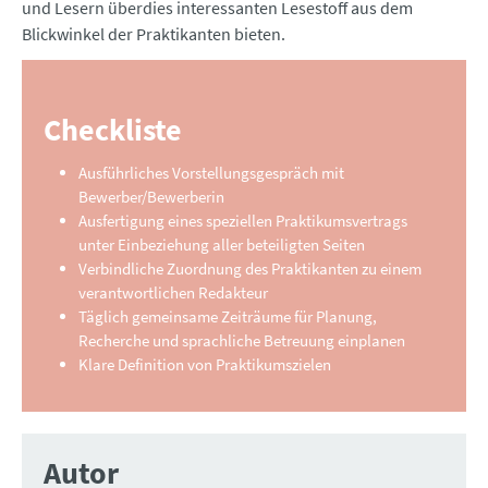
und Lesern überdies interessanten Lesestoff aus dem
Blickwinkel der Praktikanten bieten.
Checkliste
Ausführliches Vorstellungsgespräch mit
Bewerber/Bewerberin
Ausfertigung eines speziellen Praktikumsvertrags
unter Einbeziehung aller beteiligten Seiten
Verbindliche Zuordnung des Praktikanten zu einem
verantwortlichen Redakteur
Täglich gemeinsame Zeiträume für Planung,
Recherche und sprachliche Betreuung einplanen
Klare Definition von Praktikumszielen
Autor