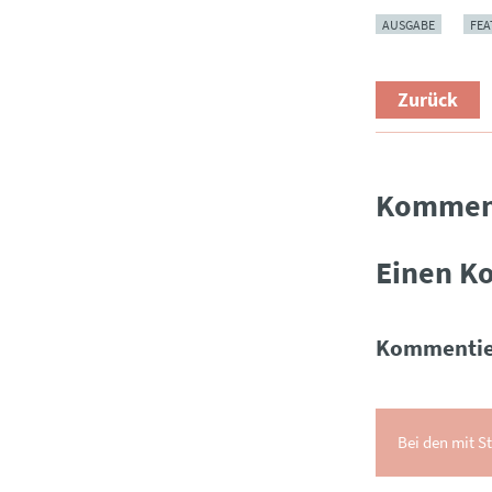
AUSGABE
FEA
Zurück
Kommen
Einen K
Kommentie
Bei den mit St