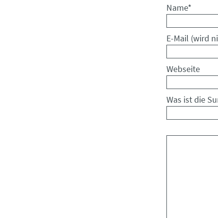
Pflichtfeld
Name
*
Pflichtfeld
E-Mail (wird ni
Webseite
Was ist die S
Kommentar