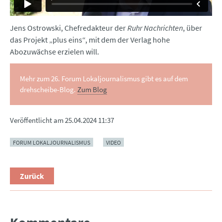
Jens Ostrowski, Chefredakteur der
Ruhr Nachrichten
, über
das Projekt „plus eins“, mit dem der Verlag hohe
Abozuwächse erzielen will.
Mehr zum 26. Forum Lokaljournalismus gibt es auf dem
drehscheibe-Blog.
Zum Blog
Veröffentlicht am
25.04.2024 11:37
FORUM LOKALJOURNALISMUS
VIDEO
Zurück