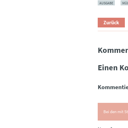
AUSGABE
MÜ
Zurück
Kommen
Einen K
Kommentie
Bei den mit St