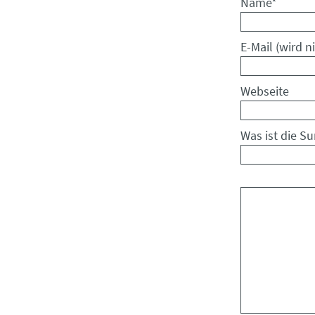
Pflichtfeld
Name
*
Pflichtfeld
E-Mail (wird ni
Webseite
Was ist die S
Kommentar