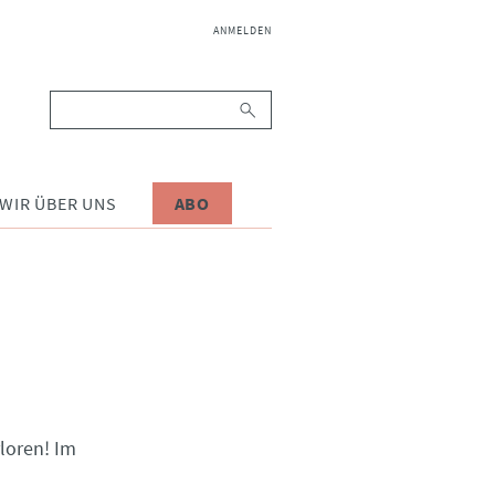
NAVIGATION
ANMELDEN
ÜBERSPRINGEN
Suchbegriffe
WIR ÜBER UNS
ABO
rloren! Im