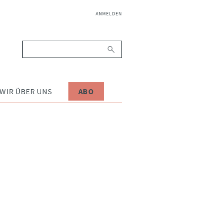
NAVIGATION
ANMELDEN
ÜBERSPRINGEN
Suchbegriffe
WIR ÜBER UNS
ABO
!