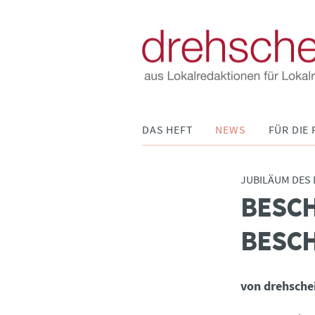
Navigation
DAS HEFT
NEWS
FÜR DIE 
überspringen
JUBILÄUM DES
BESC
:
BESC
von drehsche