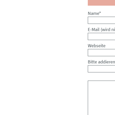
Pflichtfeld
Name
*
Pflichtfeld
E-Mail (wird ni
Webseite
Bitte addieren
Kommentar