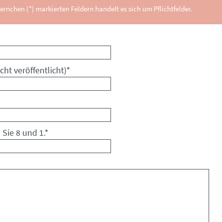
ernchen (*) markierten Feldern handelt es sich um Pflichtfelder.
cht veröffentlicht)
*
 Sie 8 und 1.
*