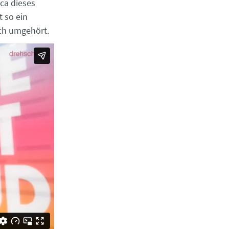
ca dieses
 so ein
ch umgehört.