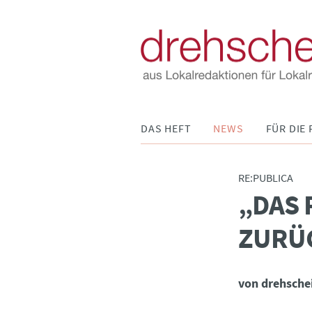
Navigation
DAS HEFT
NEWS
FÜR DIE 
überspringen
RE:PUBLICA
„DAS 
:
ZURÜ
von drehsche