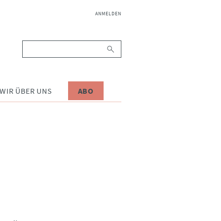
NAVIGATION
ANMELDEN
ÜBERSPRINGEN
Suchbegriffe
WIR ÜBER UNS
ABO