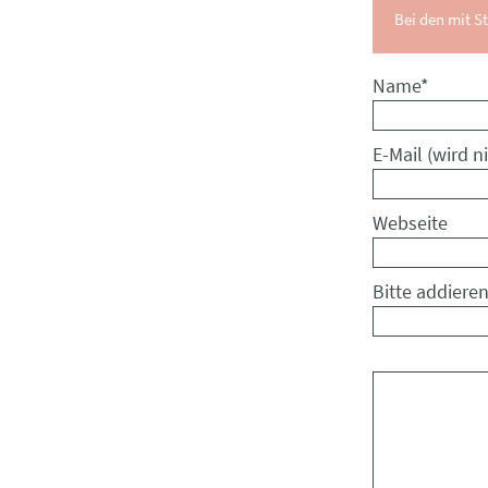
Bei den mit St
Pflichtfeld
Name
*
Pflichtfeld
E-Mail (wird ni
Webseite
Bitte addieren
Kommentar