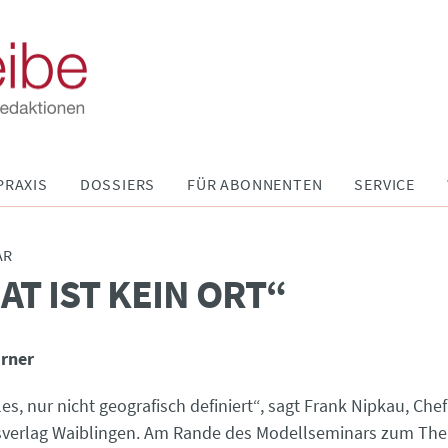
PRAXIS
DOSSIERS
FÜR ABONNENTEN
SERVICE
AR
AT IST KEIN ORT“
irner
les, nur nicht geografisch definiert“, sagt Frank Nipkau, Che
sverlag Waiblingen. Am Rande des Modellseminars zum Th