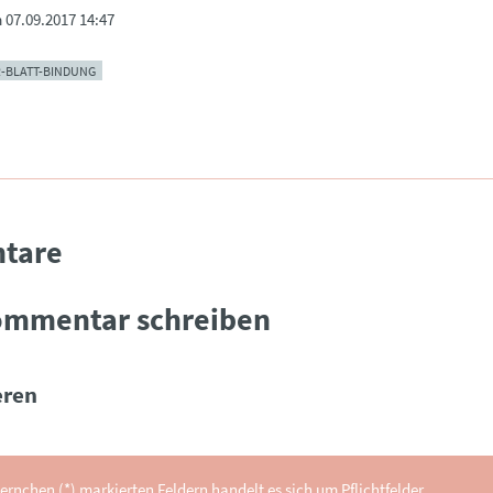
m
07.09.2017 14:47
R-BLATT-BINDUNG
tare
ommentar schreiben
ren
ernchen (*) markierten Feldern handelt es sich um Pflichtfelder.