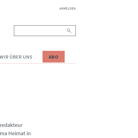
NAVIGATION
ANMELDEN
ÜBERSPRINGEN
Suchbegriffe
WIR ÜBER UNS
ABO
fredakteur
ema Heimat in