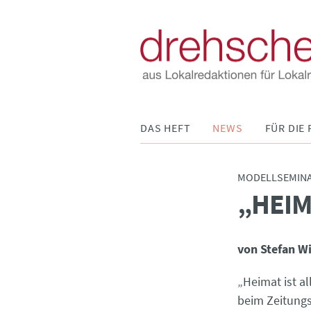
Navigation
DAS HEFT
NEWS
FÜR DIE 
überspringen
MODELLSEMIN
„HEIM
:
von Stefan W
„Heimat ist al
beim Zeitung