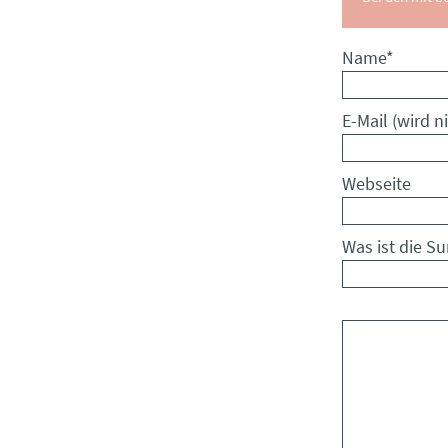
Pflichtfeld
Name
*
Pflichtfeld
E-Mail (wird ni
Webseite
Was ist die S
Kommentar