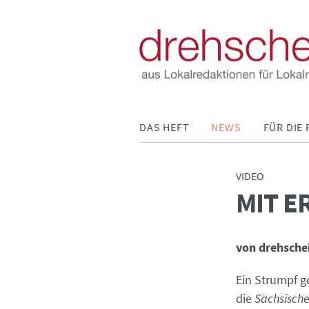
Navigation
DAS HEFT
NEWS
FÜR DIE 
überspringen
VIDEO
MIT E
:
von drehsche
Ein Strumpf g
die
Sächsische