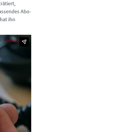
ätiert,
passendes Abo-
hat ihn