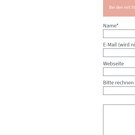
Bei den mit St
Pflichtfeld
Name
*
Pflichtfeld
E-Mail (wird ni
Webseite
Bitte rechnen 
Kommentar