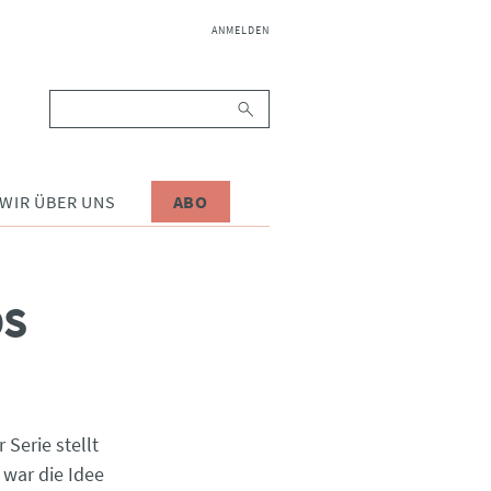
NAVIGATION
ANMELDEN
ÜBERSPRINGEN
Suchbegriffe
WIR ÜBER UNS
ABO
OS
Serie stellt
 war die Idee