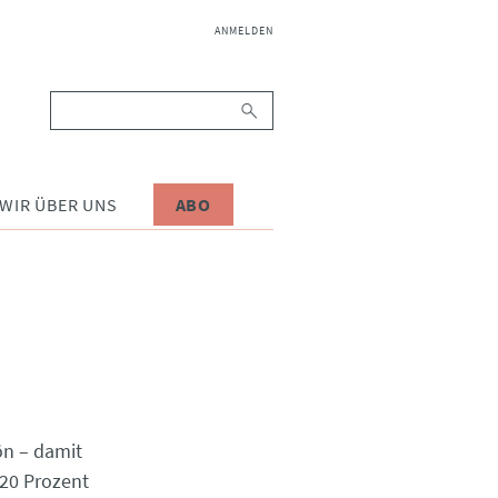
NAVIGATION
ANMELDEN
ÜBERSPRINGEN
Suchbegriffe
WIR ÜBER UNS
ABO
ön – damit
 20 Prozent