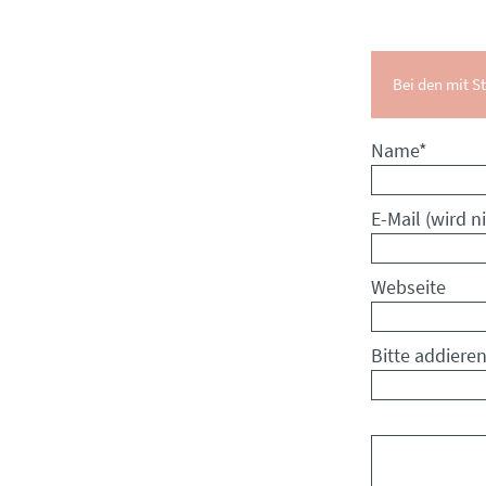
Bei den mit St
Pflichtfeld
Name
*
Pflichtfeld
E-Mail (wird ni
Webseite
Bitte addieren
Kommentar