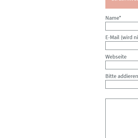
Pflichtfeld
Name
*
Pflichtfeld
E-Mail (wird ni
Webseite
Bitte addieren
Kommentar