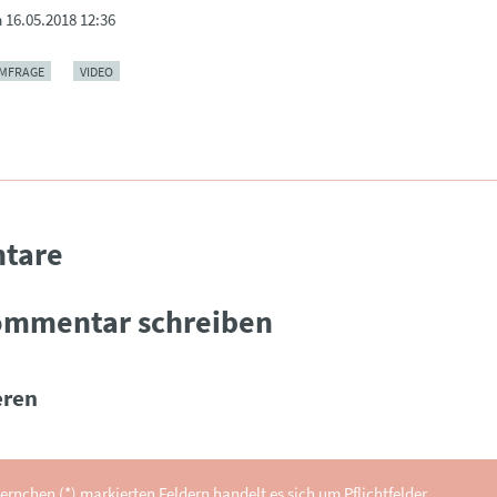
m
16.05.2018 12:36
MFRAGE
VIDEO
tare
ommentar schreiben
ren
ernchen (*) markierten Feldern handelt es sich um Pflichtfelder.