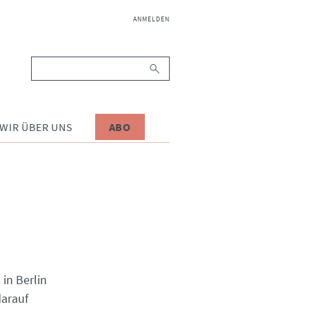
NAVIGATION
ANMELDEN
ÜBERSPRINGEN
Suchbegriffe
WIR ÜBER UNS
ABO
 in Berlin
darauf