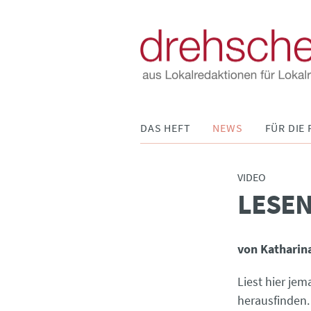
Navigation
DAS HEFT
NEWS
FÜR DIE 
überspringen
VIDEO
LESEN
:
von Katharin
Liest hier jem
herausfinden.