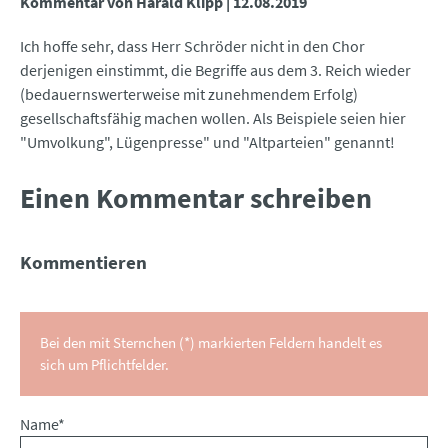
Kommentar von Harald Klipp |
12.08.2019
Ich hoffe sehr, dass Herr Schröder nicht in den Chor
derjenigen einstimmt, die Begriffe aus dem 3. Reich wieder
(bedauernswerterweise mit zunehmendem Erfolg)
gesellschaftsfähig machen wollen. Als Beispiele seien hier
"Umvolkung", Lügenpresse" und "Altparteien" genannt!
Einen Kommentar schreiben
Kommentieren
Bei den mit Sternchen (*) markierten Feldern handelt es
sich um Pflichtfelder.
Pflichtfeld
Name
*