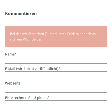
Kommentieren
Bei den mit Sternchen (*) markierten Feldern handelt es
sich um Pflichtfelder.
Pflichtfeld
Name
*
Pflichtfeld
E-Mail (wird nicht veröffentlicht)
*
Webseite
Bitte rechnen Sie 3 plus 1.
*