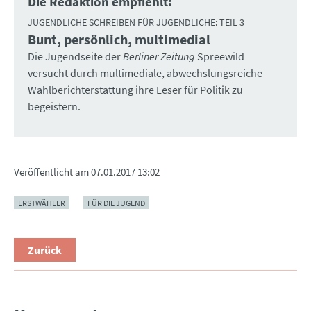
Die Redaktion empfiehlt:
JUGENDLICHE SCHREIBEN FÜR JUGENDLICHE: TEIL 3
Bunt, persönlich, multimedial
:
Die Jugendseite der
Berliner Zeitung
Spreewild
versucht durch multimediale, abwechslungsreiche
Wahlberichterstattung ihre Leser für Politik zu
begeistern.
Veröffentlicht am
07.01.2017 13:02
ERSTWÄHLER
FÜR DIE JUGEND
Zurück