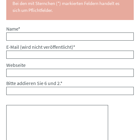
Bei den mit Sternchen (*) markierten Feldern handelt es
sich um Pflichtfelder.
Pflichtfeld
Name
*
Pflichtfeld
E-Mail (wird nicht veröffentlicht)
*
Webseite
Bitte addieren Sie 6 und 2.
*
Kommentar