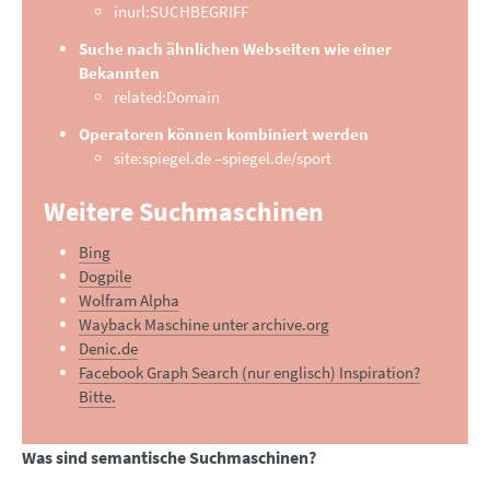
inurl:SUCHBEGRIFF
Suche nach ähnlichen Webseiten wie einer
Bekannten
related:Domain
Operatoren können kombiniert werden
site:spiegel.de –spiegel.de/sport
Weitere Suchmaschinen
Bing
Dogpile
Wolfram Alpha
Wayback Maschine unter archive.org
Denic.de
Facebook Graph Search (nur englisch) Inspiration?
Bitte.
Was sind semantische Suchmaschinen?