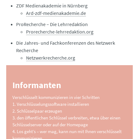
ZDF Medienakademie in Nürnberg
Ard-zdf-medienakademie.de
ProRecherche – Die Lehrredaktion
Prorecherche-lehrredaktion.org
Die Jahres- und Fachkonferenzen des Netzwerk
Recherche
Netzwerkrecherche.org
Informanten
Verschlüsselt kommunizieren in vier Schritten
1. Verschlüsselungssoftware installieren
2. Schlüsselpaar erzeugen
3. den öffentlichen Schlüssel verbreiten, etwa über einen
Schlüsselserver oder auf der Homepage
4. Los geht’s – wer mag, kann nun mit Ihnen verschlüsselt
kommunizieren.