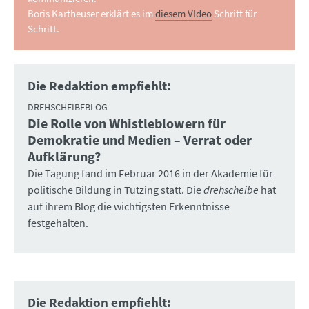
Boris Kartheuser erklärt es im
diesem VIdeo
Schritt für
Schritt.
Die Redaktion empfiehlt:
DREHSCHEIBEBLOG
Die Rolle von Whistleblowern für
:
Demokratie und Medien – Verrat oder
Aufklärung?
Die Tagung fand im Februar 2016 in der Akademie für
politische Bildung in Tutzing statt. Die
drehscheibe
hat
auf ihrem Blog die wichtigsten Erkenntnisse
festgehalten.
Die Redaktion empfiehlt: