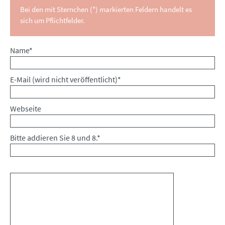
Bei den mit Sternchen (*) markierten Feldern handelt es
sich um Pflichtfelder.
Pflichtfeld
Name
*
Pflichtfeld
E-Mail (wird nicht veröffentlicht)
*
Webseite
Bitte addieren Sie 8 und 8.
*
Kommentar