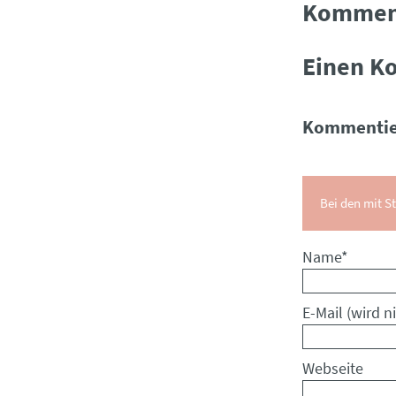
Kommen
Einen K
Kommentie
Bei den mit St
Pflichtfeld
Name
*
Pflichtfeld
E-Mail (wird ni
Webseite