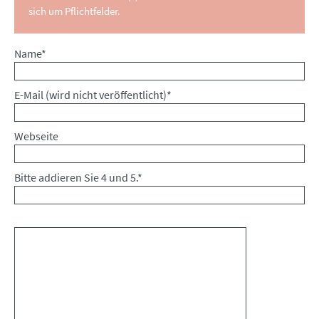
sich um Pflichtfelder.
Pflichtfeld
Name
*
Pflichtfeld
E-Mail (wird nicht veröffentlicht)
*
Webseite
Bitte addieren Sie 4 und 5.
*
Kommentar