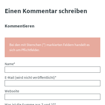
Einen Kommentar schreiben
Kommentieren
Bei den mit Sternchen (*) markierten Feldern handelt es
sich um Pflichtfelder.
Pflichtfeld
Name
*
Pflichtfeld
E-Mail (wird nicht veröffentlicht)
*
Webseite
Was ist die Summe aus 7 und 2?
*