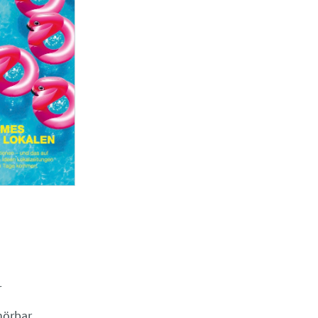
r
hörbar