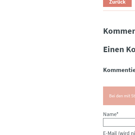
Zurück
Kommen
Einen K
Kommentie
Bei den mit St
Pflichtfeld
Name
*
Pflichtfeld
E-Mail (wird ni