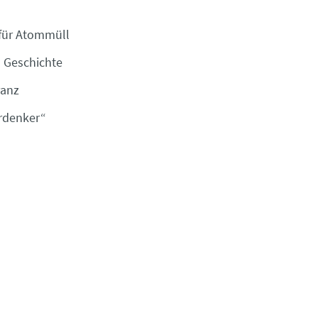
 für Atommüll
n Geschichte
ranz
erdenker“