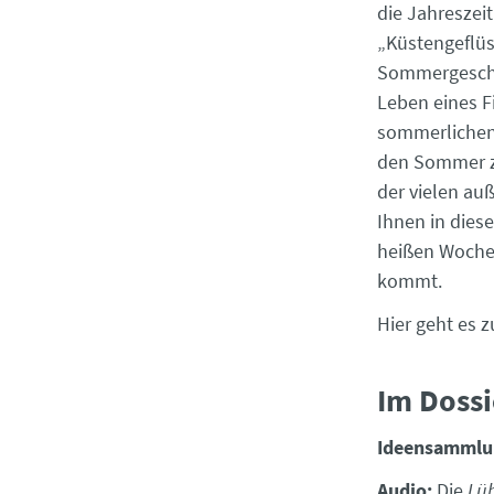
die Jahreszei
„Küstengeflüs
Sommergeschi
Leben eines F
sommerlichen 
den Sommer zu
der vielen au
Ihnen in diese
heißen Woche
kommt.
Hier geht es 
Im Dossi
Ideensammlu
Audio:
Die
Lü