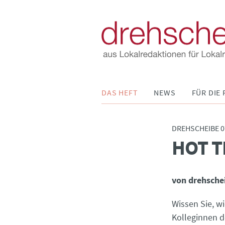
Navigation
DAS HEFT
NEWS
FÜR DIE 
überspringen
DREHSCHEIBE 0
HOT T
:
von drehsche
Wissen Sie, w
Kolleginnen 