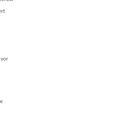
ert
 vor
ie