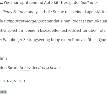
z:
Wie man spritsparend Auto fährt, zeigt der
Südkurier
e
Rems-Zeitung
analysiert die Suche nach einer Lagerstätte
ie
Hamburger Morgenpost
sendet einen Podcast zur lokale
MAZ
spricht mit einem bisexuellen Schiedsrichter über Tole
r Waiblinger Zeitungsverlag bring einen Podcast über „Qu
chnis
inden Sie im
Archiv
der
drehscheibe.
m
10.06.2022 15:03
MMER