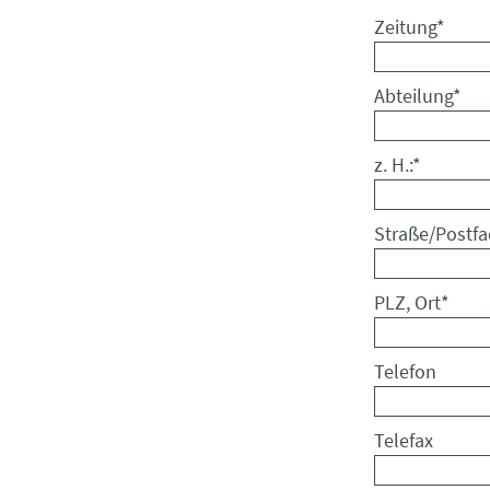
Pflichtfeld
Zeitung
*
Pflichtfeld
Abteilung
*
Pflichtfeld
z. H.:
*
Pflichtfeld
Straße/Postfa
Pflichtfeld
PLZ, Ort
*
Telefon
Telefax