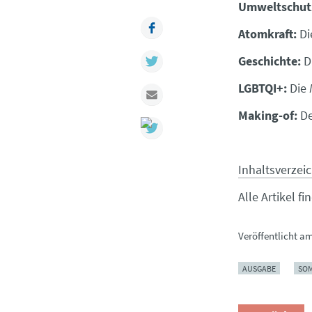
Umweltschut
Facebook
Atomkraft:
Di
Twitter
Geschichte:
D
LGBTQI+:
Die
Mail
Making-of:
De
Inhaltsverzei
Alle Artikel f
Veröffentlicht a
AUSGABE
SO