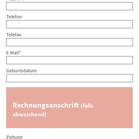
Telefon
Telefax
Pflichtfeld
E-Mail
*
Geburtsdatum
Rechnungsanschrift
(falls
abweichend)
Zeitung