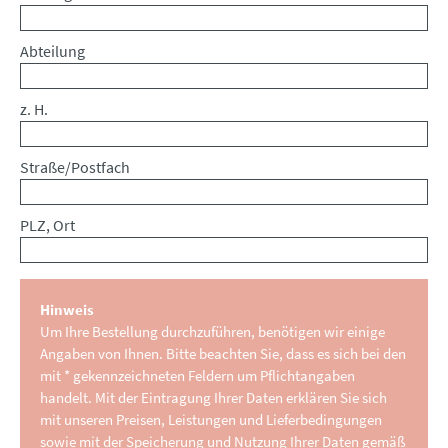
Abteilung
z. H.
Straße/Postfach
PLZ, Ort
Hinweis
Um Ihre Bestellung durchzuführen, benötigen wir einige
Angaben von Ihnen. Bitte beachten Sie, dass es sich bei den
mit * gekennzeichneten Feldern um Pflichtangaben
handelt. Mit der Eintragung Ihrer Daten erklären Sie sich
mit unseren Preisen, Leistungen und Lieferbedingungen
sowie mit der Speicherung und Nutzung Ihrer Daten gemäß