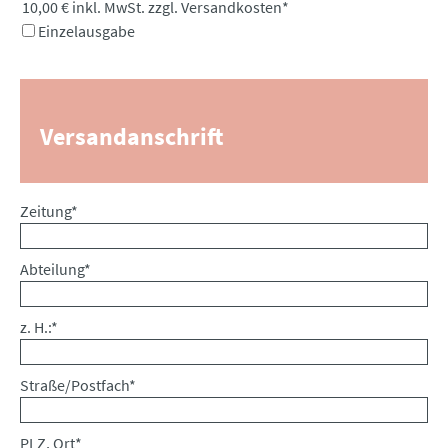
10,00 € inkl. MwSt. zzgl. Versandkosten
*
Einzelausgabe
Versandanschrift
Pflichtfeld
Zeitung
*
Pflichtfeld
Abteilung
*
Pflichtfeld
z. H.:
*
Pflichtfeld
Straße/Postfach
*
Pflichtfeld
PLZ, Ort
*