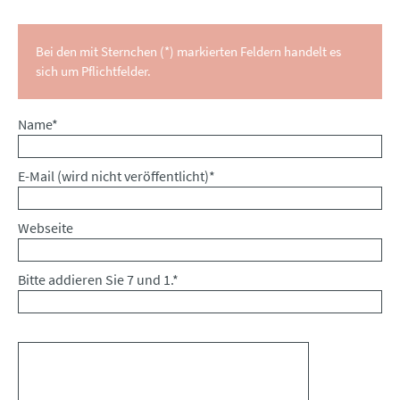
Bei den mit Sternchen (*) markierten Feldern handelt es
sich um Pflichtfelder.
Pflichtfeld
Name
*
Pflichtfeld
E-Mail (wird nicht veröffentlicht)
*
Webseite
Bitte addieren Sie 7 und 1.
*
Kommentar