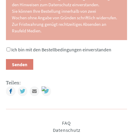
den Hinweisen zum Datenschutz einverstanden.
Sie können Ihre Bestellung innerhalb von zwei
Wochen ohne Angabe von Gründen schriftlich widerrufen.
Zur Fristwahrung genügt rechtzeitiges Absenden an
Raufeld Medien.
Ich bin mit den Bestellbedingungen einverstanden
Senden
Teilen:
Facebook
Twitter
Mail
Navigation
FAQ
überspringen
Datenschutz