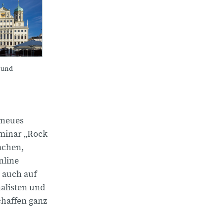
 und
 neues
eminar „Rock
achen,
nline
 auch auf
alisten und
chaffen ganz