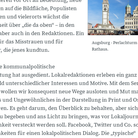
lieren vor Ort an Bedeutung, neue
n auf die Bildfläche, Populisten
en und vielerorts wächst die
it über „die da oben“ – in den
aber auch in den Redaktionen. Ein
r das Misstrauen und für
Augsburg - Perlachturm
, die jenes kundtun.
Rathaus.
he kommunalpolitische
ttung hat ausgedient. Lokalredaktionen erleben ein ganz
d unterschiedlicher Interessen und Motive. Mit dem S
 wollen wir konsequent neue Wege ausloten und Mut m
und Ungewöhnliches in der Darstellung in Print und O
en. Es geht darum, den Überblick zu behalten, aber sich
 begeben und ans Licht zu bringen, was vor Lokaljourn
hkeit versteckt werden soll. Facebook, Twitter und Co. s
eiten für einen lokalpolitischen Dialog. Die „typische“