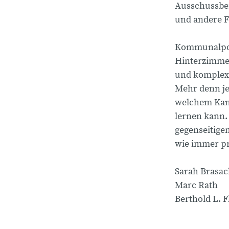
Ausschussber
und andere 
Kommunalpoli
Hinterzimmer
und komplexe
Mehr denn je
welchem Kana
lernen kann.
gegenseitige
wie immer pr
Sarah Brasac
Marc Rath
Berthold L. 