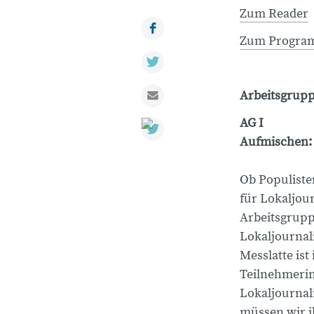
Zum Reader
Facebook
Zum Progr
Twitter
Mail
Arbeitsgrup
AG I
Aufmischen: 
Ob Populiste
für Lokaljou
Arbeitsgrupp
Lokaljournal
Messlatte is
Teilnehmerin
Lokaljournal
müssen wir i