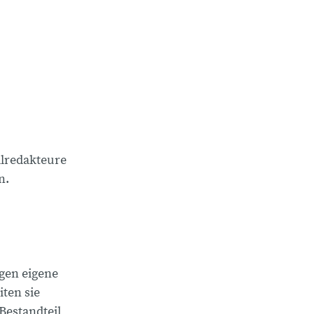
alredakteure
n.
ngen eigene
ten sie
Bestandteil