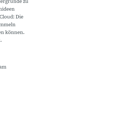
tergründe zu
nideen
-Cloud: Die
sammeln
nen können.
.
eam