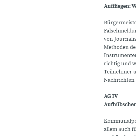
Auffliegen: 
Bürgermeiste
Falschmeldun
von Journalis
Methoden der
Instrumente
richtig und w
Teilnehmer u
Nachrichten a
AG IV
Aufhübschen
Kommunalpoli
allem auch f