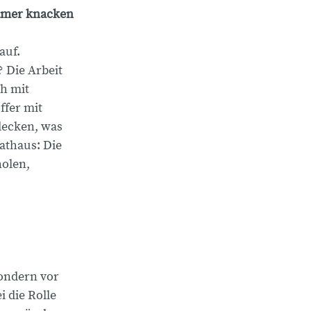
rämer knacken
auf.
 Die Arbeit
ch mit
ffer mit
decken, was
Rathaus: Die
holen,
sondern vor
 die Rolle