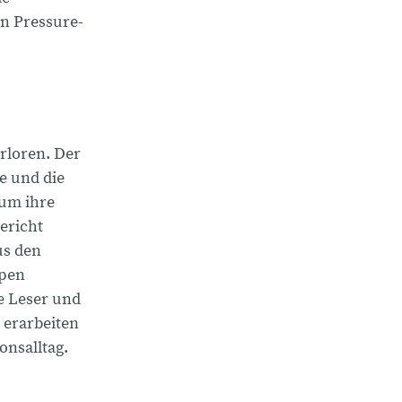
n Pressure-
rloren. Der
e und die
 um ihre
ericht
us den
ppen
e Leser und
 erarbeiten
onsalltag.