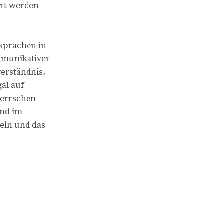
ert werden
bsprachen in
ommunikativer
erständnis.
al auf
herrschen
und im
eln und das