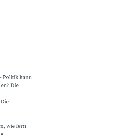
 Politik kann
hen? Die
 Die
n, wie fern
ie