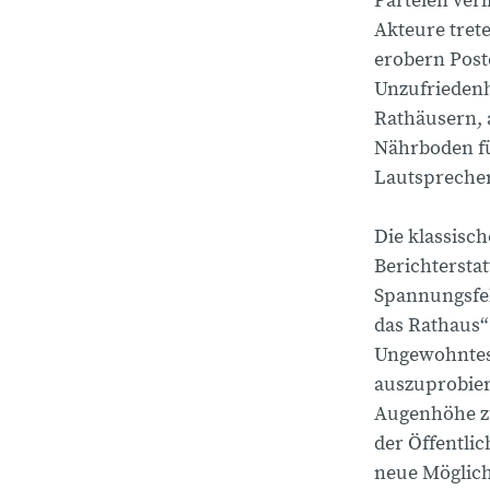
Parteien ver
Akteure trete
erobern Post
Unzufriedenhe
Rathäusern, 
Nährboden fü
Lautsprecher
Die klassisc
Berichtersta
Spannungsfel
das Rathaus“
Ungewohntes 
auszuprobier
Augenhöhe zu
der Öffentlic
neue Möglichk