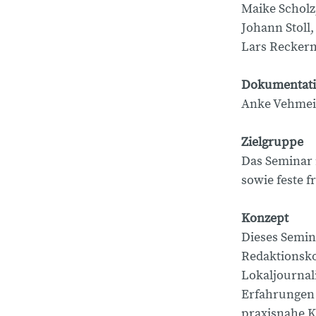
Maike Scholz
Johann Stoll
Lars Recker
Dokumentat
Anke Vehmeie
Zielgruppe
Das Seminar 
sowie feste f
Konzept
Dieses Semina
Redaktionsko
Lokaljournal
Erfahrungen 
praxisnahe K