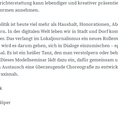
ichterstattung kann lebendiger und kreativer präsenti
Formen annehmen.
tik ist heute viel mehr als Haushalt, Honorationen, A
n. In der digitalen Welt leben wir in Stadt und Dorf k
r. Das verlangt im Lokaljournalismus ein neues Rollenv
 wird es darum gehen, sich in Dialoge einzumischen – eg
l. Es ist ein heißer Tanz, den man verstolpern oder be
 Dieses Modellseminar lädt dazu ein, dafür gemeinsam 
n Austausch eine überzeugende Choreografie zu entwick
axisnah.
k
Flöper