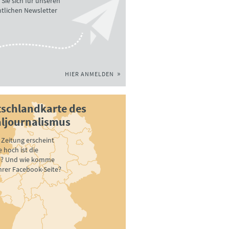
Sie sich für unseren
tlichen Newsletter
HIER ANMELDEN
schlandkarte des
ljournalismus
Zeitung erscheint
 hoch ist die
e? Und wie komme
ihrer Facebook-Seite?