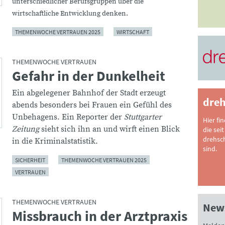
unterschiedlicher Berufsgruppen über die
wirtschaftliche Entwicklung denken.
THEMENWOCHE VERTRAUEN 2025
WIRTSCHAFT
THEMENWOCHE VERTRAUEN
Gefahr in der Dunkelheit
:
Ein abgelegener Bahnhof der Stadt erzeugt
dreh
abends besonders bei Frauen ein Gefühl des
Unbehagens. Ein Reporter der
Stuttgarter
Hier fi
Zeitung
sieht sich ihn an und wirft einen Blick
die seit
drehsc
in die Kriminalstatistik.
sind.
SICHERHEIT
THEMENWOCHE VERTRAUEN 2025
VERTRAUEN
THEMENWOCHE VERTRAUEN
News
Missbrauch in der Arztpraxis
: