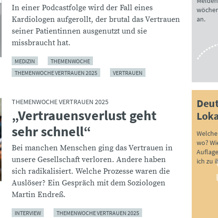
Melden 
In einer Podcastfolge wird der Fall eines
wöchen
an.
Kardiologen aufgerollt, der brutal das Vertrauen
seiner Patientinnen ausgenutzt und sie
missbraucht hat.
MEDIZIN
THEMENWOCHE
THEMENWOCHE VERTRAUEN 2025
VERTRAUEN
Deut
THEMENWOCHE VERTRAUEN 2025
„Vertrauensverlust geht
:
Loka
sehr schnell“
Welche 
wo? Wie
Bei manchen Menschen ging das Vertrauen in
Auflag
unsere Gesellschaft verloren. Andere haben
ich zu 
sich radikalisiert. Welche Prozesse waren die
Auslöser? Ein Gespräch mit dem Soziologen
Martin Endreß.
INTERVIEW
THEMENWOCHE VERTRAUEN 2025