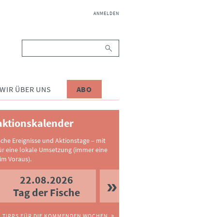
NAVIGATION
ANMELDEN
ÜBERSPRINGEN
Suchbegriffe
WIR ÜBER UNS
ABO
ktionskalender
sche Ereignisse und Aktionstage – mit
ür eine lokale Umsetzung (immer eine
im Voraus).
22.08.2026
Tag der Fische
TIPPS FÜR DIE KOMMENDEN WOCHEN