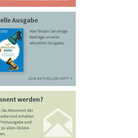
elle Ausgabe
Hier finden Sie einige
Beiträge unserer
aktuellen Ausgabe.
ZUM AKTUELLEN HEFT
nnent werden?
 Sie Abonnent der
heibe und erhalten
 Printausgabe und
zu allen Online-
en.