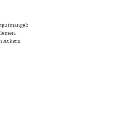
atgutmangel:
blemen.
m Ackern