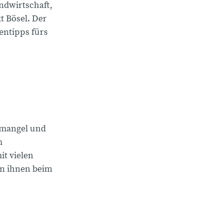
andwirtschaft,
t Bösel. Der
entipps fürs
tmangel und
m
t vielen
n ihnen beim