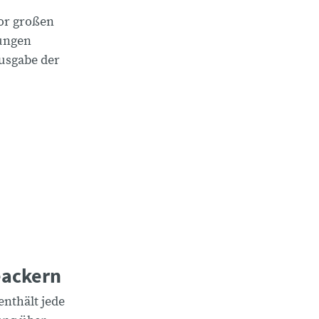
or großen
ungen
Ausgabe der
eackern
enthält jede