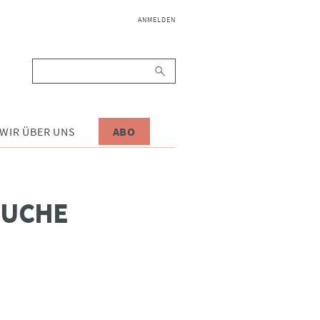
NAVIGATION
ANMELDEN
ÜBERSPRINGEN
Suchbegriffe
WIR ÜBER UNS
ABO
SUCHE