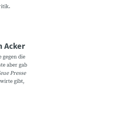
itik.
m Acker
e gegen die
ste aber gab
eue Presse
wirte gibt,