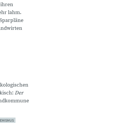
 ihren
ehr lahm.
 Sparpläne
Landwirten
ökologischen
lkisch:
Der
Landkommune
REMISMUS