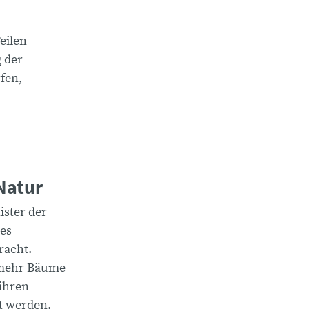
Teilen
 der
fen,
 Natur
ster der
es
racht.
 mehr Bäume
 ihren
t werden.