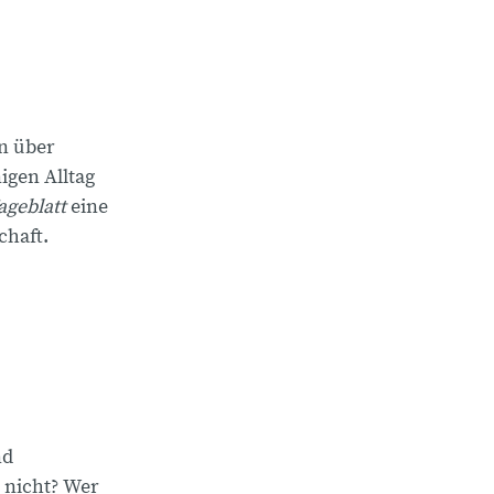
n über
igen Alltag
ageblatt
eine
chaft.
nd
 nicht? Wer