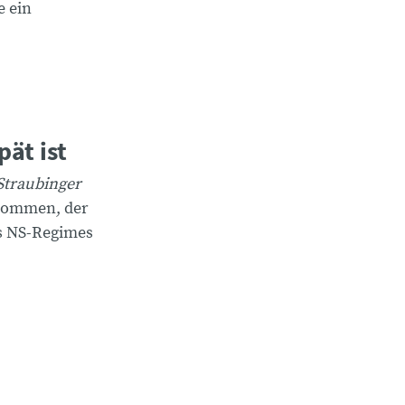
e ein
pät ist
Straubinger
 kommen, der
es NS-Regimes