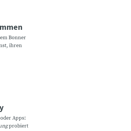
ommen
 dem Bonner
nst, ihren
y
 oder Apps:
tung
probiert