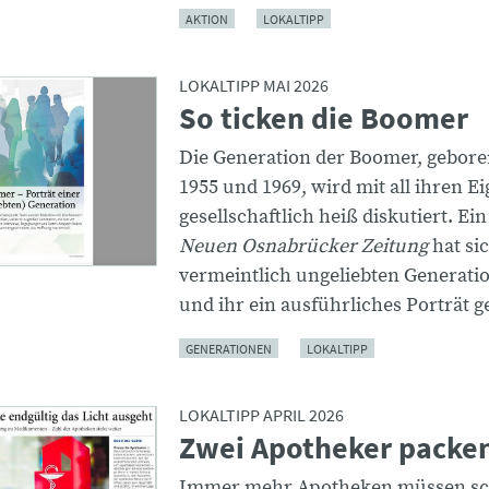
AKTION
LOKALTIPP
LOKALTIPP MAI 2026
So ticken die Boomer
Die Generation der Boomer, gebor
1955 und 1969, wird mit all ihren E
gesellschaftlich heiß diskutiert. Ei
Neuen Osnabrücker Zeitung
hat si
vermeintlich ungeliebten Generatio
und ihr ein ausführliches Porträt 
GENERATIONEN
LOKALTIPP
LOKALTIPP APRIL 2026
Zwei Apotheker packe
Immer mehr Apotheken müssen sc