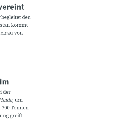
vereint
begleitet den
nistan kommt
hefrau von
eim
i der
Heide
, um
n 700 Tonnen
ung greift