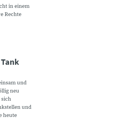
icht in einem
re Rechte
 Tank
einsam und
llig neu
 sich
nkstellen und
e heute