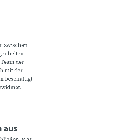
en zwischen
igenheiten
n Team der
ch mit der
n beschäftigt
gewidmet.
n aus
hließen. Was