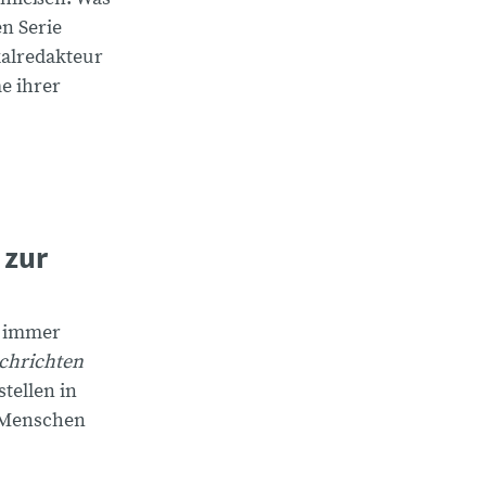
en Serie
alredakteur
e ihrer
 zur
s immer
chrichten
tellen in
e Menschen