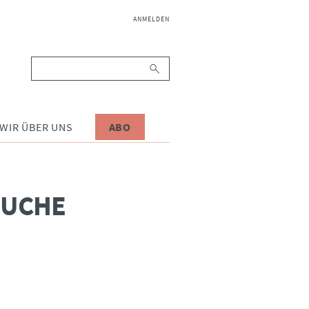
NAVIGATION
ANMELDEN
ÜBERSPRINGEN
Suchbegriffe
WIR ÜBER UNS
ABO
SUCHE