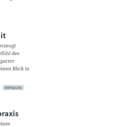
it
erzeugt
efühl des
tgarter
einen Blick in
VERTRAUEN
praxis
eines