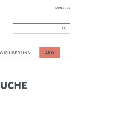
NAVIGATION
ANMELDEN
ÜBERSPRINGEN
Suchbegriffe
WIR ÜBER UNS
ABO
SUCHE