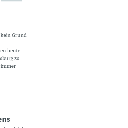
t kein Grund
ben heute
isburg zu
s immer
ens