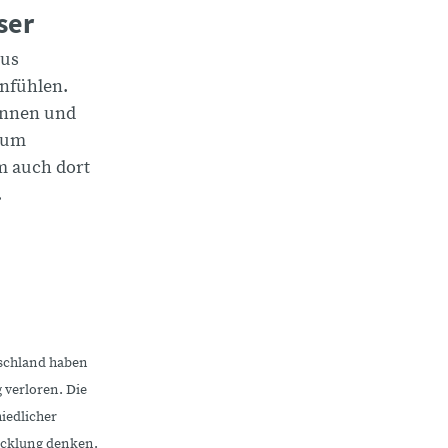
ser
aus
nfühlen.
rinnen und
 um
m auch dort
.
schland haben
g verloren. Die
hiedlicher
icklung denken.