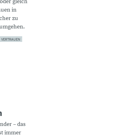
 oder gleich
auen in
cher zu
 umgehen.
VERTRAUEN
n
ander – das
st immer