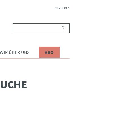
NAVIGATION
ANMELDEN
ÜBERSPRINGEN
Suchbegriffe
WIR ÜBER UNS
ABO
SUCHE