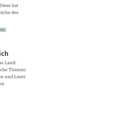
Diese hat
eiche des
TER
ich
das Land:
elche Themen
en und Leser
en