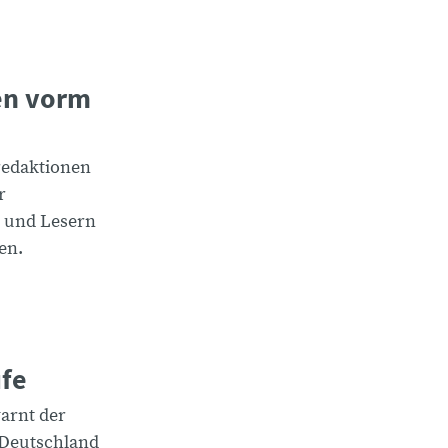
en vorm
redaktionen
r
 und Lesern
en.
ufe
arnt der
 Deutschland