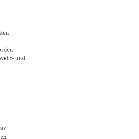
äten
orden
rwehr- und
ste
uch