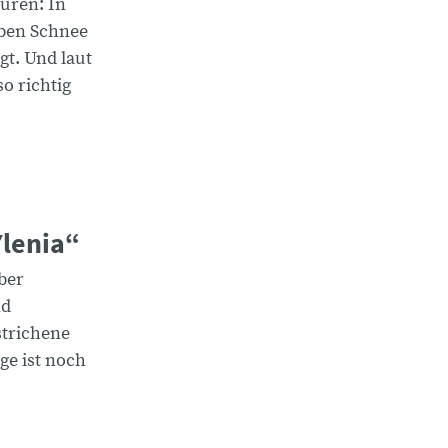
uren: In
aben Schnee
gt. Und laut
so richtig
Ylenia“
ber
nd
strichene
ge ist noch