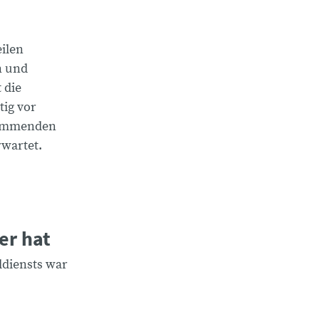
ilen
 und
 die
tig vor
kommenden
rwartet.
er hat
diensts war