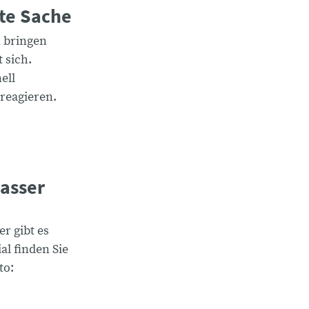
tte Sache
n bringen
 sich.
ell
reagieren.
Wasser
 gibt es
l finden Sie
to: