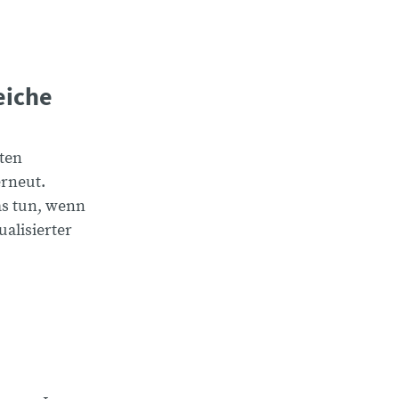
eiche
ten
erneut.
as tun, wenn
alisierter