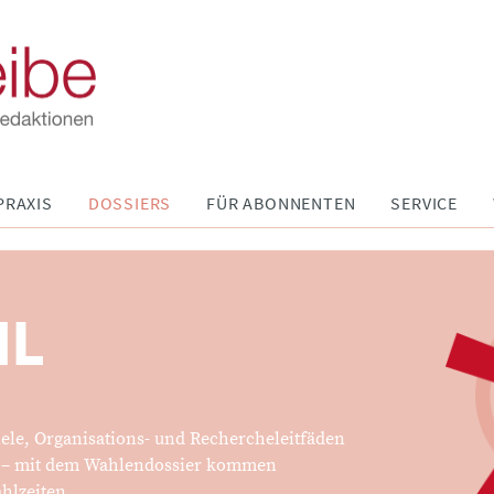
PRAXIS
DOSSIERS
FÜR ABONNENTEN
SERVICE
HL
iele, Organisations- und Rechercheleitfäden
s – mit dem Wahlendossier kommen
hlzeiten.