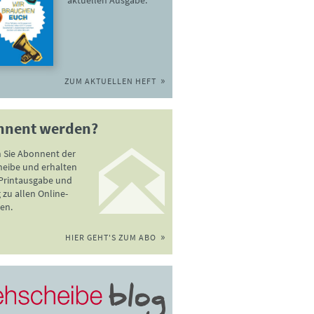
ZUM AKTUELLEN HEFT
nnent werden?
 Sie Abonnent der
heibe und erhalten
 Printausgabe und
zu allen Online-
en.
HIER GEHT'S ZUM ABO