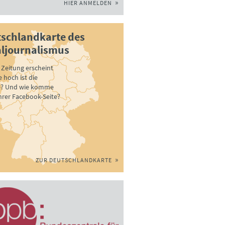
HIER ANMELDEN
schlandkarte des
ljournalismus
Zeitung erscheint
 hoch ist die
e? Und wie komme
ihrer Facebook-Seite?
ZUR DEUTSCHLANDKARTE