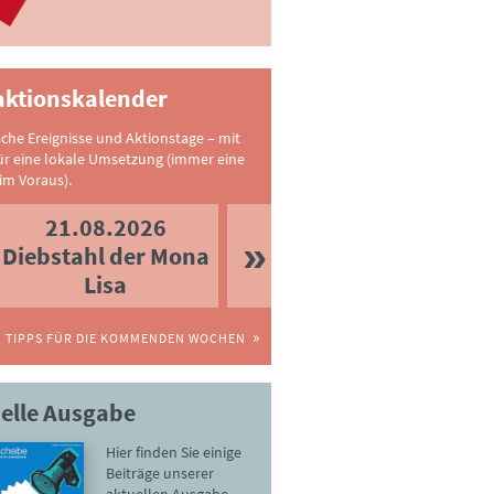
ktionskalender
sche Ereignisse und Aktionstage – mit
ür eine lokale Umsetzung (immer eine
im Voraus).
21.08.2026
Diebstahl der Mona
Lisa
TIPPS FÜR DIE KOMMENDEN WOCHEN
elle Ausgabe
Hier finden Sie einige
Beiträge unserer
aktuellen Ausgabe.