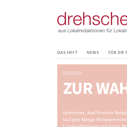
Navigation
DAS HEFT
NEWS
FÜR DIE 
überspringen
DOSSIER
ZUR WA
:
Interviews, Best-Practice-Beisp
und jede Menge Wissenswerte
Lokalredaktionen gut durch Wa