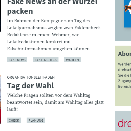
Fake News an der Wurzel
packen
Im Rahmen der Kampagne zum Tag des
Lokaljournalismus zeigten zwei Faktencheck-
Redakteure in einem Webinar, wie
Lokalredaktionen konkret mit
Falschinformationen umgehen können.
Abo
FAKE NEWS
FAKTENCHECK
WAHLEN
Werden
drehsc
Sie die
ORGANISATIONSLEITFADEN
Zugang 
Tag der Wahl
:
Bereich
Welche Fragen sollten vor dem Wahltag
beantwortet sein, damit am Wahltag alles glatt
läuft?
CHECK
PLANUNG