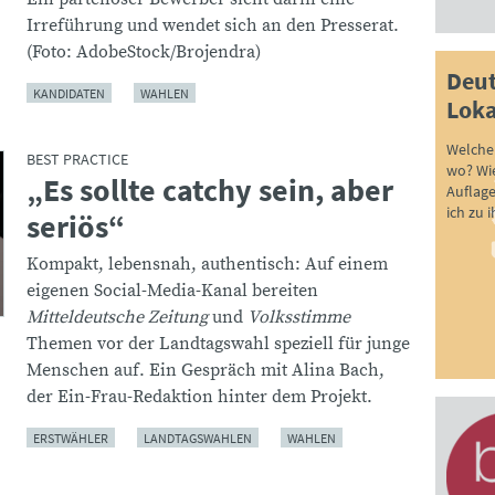
Irreführung und wendet sich an den Presserat.
(Foto: AdobeStock/Brojendra)
Deut
KANDIDATEN
WAHLEN
Loka
Welche 
BEST PRACTICE
wo? Wie
„Es sollte catchy sein, aber
:
Auflag
ich zu 
seriös“
Kompakt, lebensnah, authentisch: Auf einem
eigenen Social-Media-Kanal bereiten
Mitteldeutsche Zeitung
und
Volksstimme
Themen vor der Landtagswahl speziell für junge
Menschen auf. Ein Gespräch mit Alina Bach,
der Ein-Frau-Redaktion hinter dem Projekt.
ERSTWÄHLER
LANDTAGSWAHLEN
WAHLEN