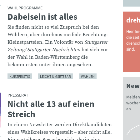
WAHLPROGRAMME
Dabeisein ist alles
:
dreh
Sie finden nicht so viel Zuspruch bei den
Hier fi
Wählern, aber durchaus mediale Beachtung:
die seit
Kleinstparteien. Ein Volontär von
Stuttgarter
drehsc
sind.
Zeitung/ Stuttgarter Nachrichten
hat sich vor
der Wahl in Baden-Württemberg die
bekanntesten unter ihnen angesehen.
KURZFRISTIG
LEICHT UMSETZBAR
WAHLEN
News
PRESSERAT
Melden 
Nicht alle 13 auf einen
:
wöchen
an.
Streich
In einem Newsletter werden Direktkandidaten
eines Wahlkreises vorgestellt – aber nicht alle.
Ein parteiloser Bewerber sieht darin eine