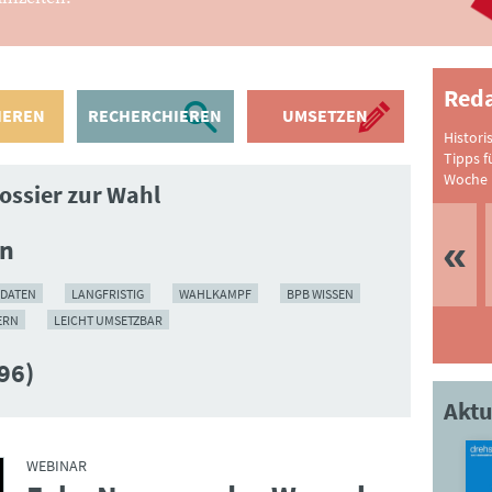
Reda
IEREN
RECHERCHIEREN
UMSETZEN
Histori
Tipps f
Woche 
ossier zur Wahl
en
IDATEN
LANGFRISTIG
WAHLKAMPF
BPB WISSEN
ERN
LEICHT UMSETZBAR
96)
Aktu
WEBINAR
: