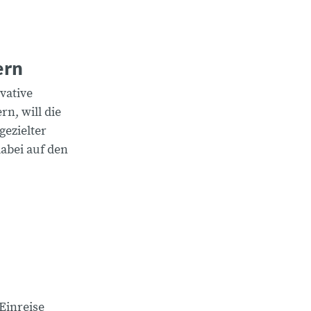
ern
vative
n, will die
gezielter
dabei auf den
 Einreise