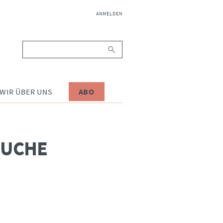
NAVIGATION
ANMELDEN
ÜBERSPRINGEN
Suchbegriffe
WIR ÜBER UNS
ABO
SUCHE