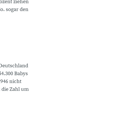
ozent ziehen
o. sogar den
 Deutschland
54.300 Babys
1946 nicht
 die Zahl um