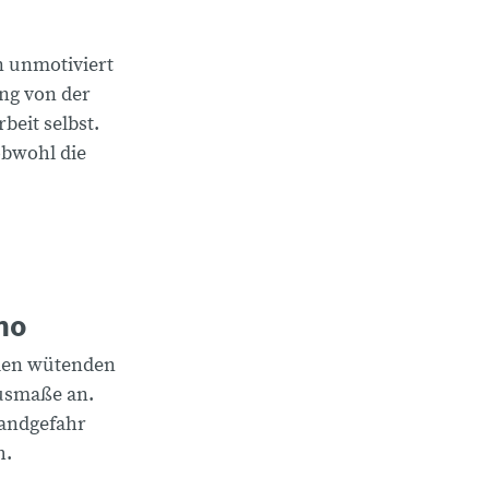
n unmotiviert
ung von der
rbeit selbst.
obwohl die
no
nien wütenden
usmaße an.
randgefahr
h.