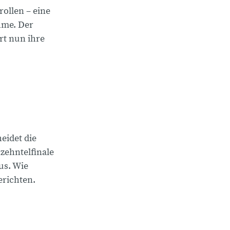
ollen – eine
hme. Der
rt nun ihre
eidet die
zehntelfinale
us. Wie
erichten.