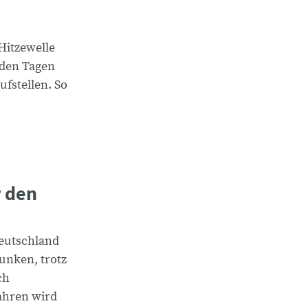
Hitzewelle
nden Tagen
fstellen. So
 den
eutschland
unken, trotz
ch
ahren wird