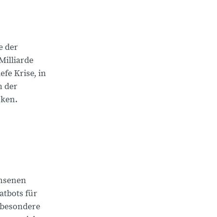
e der
Milliarde
efe Krise, in
n der
cken.
chsenen
atbots für
sbesondere