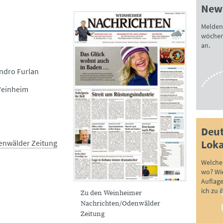
News
Melden 
wöchen
an.
ndro Furlan
Weinheim
Deut
Loka
enwälder Zeitung
Welche 
wo? Wie
Auflag
ich zu 
Zu den Weinheimer
Nachrichten/Odenwälder
Zeitung