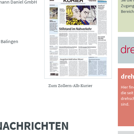
Sie die
rmann Daniel GmbH
Zugang 
Bereich
 Balingen
dreh
Zum Zollern-Alb-Kurier
Hier fi
die seit
drehsc
sind.
NACHRICHTEN