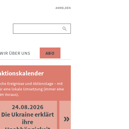
NAVIGATION
ANMELDEN
ÜBERSPRINGEN
Suchbegriffe
WIR ÜBER UNS
ABO
ktionskalender
sche Ereignisse und Aktionstage – mit
ür eine lokale Umsetzung (immer eine
im Voraus).
24.08.2026
Die Ukraine erklärt
ihre