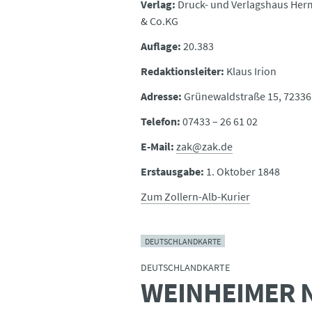
Verlag:
Druck- und Verlagshaus He
& Co.KG
Auflage:
20.383
Redaktionsleiter:
Klaus Irion
Adresse:
Grünewaldstraße 15, 72336
Telefon:
07433 – 26 61 02
E-Mail:
zak@zak.de
Erstausgabe:
1. Oktober 1848
Zum Zollern-Alb-Kurier
DEUTSCHLANDKARTE
DEUTSCHLANDKARTE
WEINHEIMER 
: