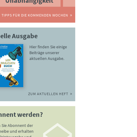
Unabhängigkeit
TIPPS FÜR DIE KOMMENDEN WOCHEN
elle Ausgabe
Hier finden Sie einige
Beiträge unserer
aktuellen Ausgabe.
ZUM AKTUELLEN HEFT
nnent werden?
 Sie Abonnent der
heibe und erhalten