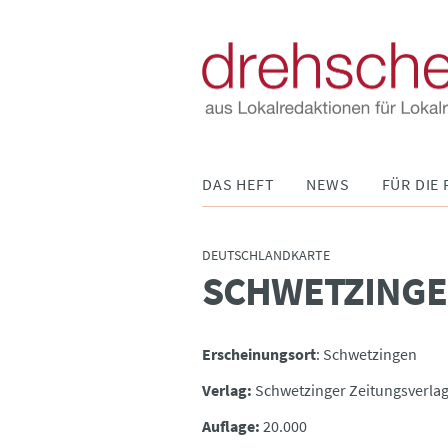
Navigation
DAS HEFT
NEWS
FÜR DIE 
überspringen
DEUTSCHLANDKARTE
SCHWETZINGE
:
Erscheinungsort
: Schwetzingen
Verlag:
Schwetzinger Zeitungsverla
Auflage:
20.000