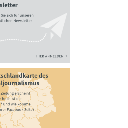
letter
Sie sich für unseren
tlichen Newsletter
HIER ANMELDEN
schlandkarte des
ljournalismus
Zeitung erscheint
 hoch ist die
e? Und wie komme
ihrer Facebook-Seite?