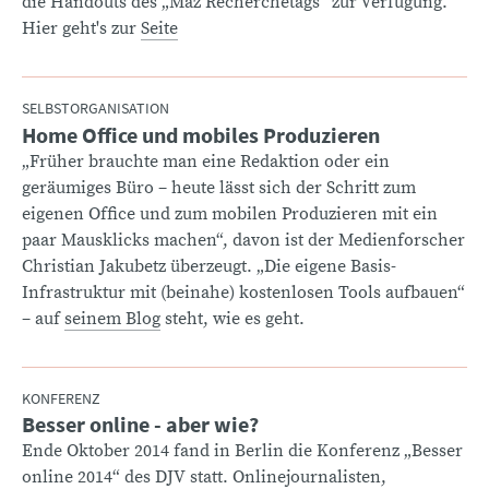
die Handouts des „Maz Recherchetags“ zur Verfügung.
Hier geht's zur
Seite
SELBSTORGANISATION
Home Office und mobiles Produzieren
:
„Früher brauchte man eine Redaktion oder ein
geräumiges Büro – heute lässt sich der Schritt zum
eigenen Office und zum mobilen Produzieren mit ein
paar Mausklicks machen“, davon ist der Medienforscher
Christian Jakubetz überzeugt. „Die eigene Basis-
Infrastruktur mit (beinahe) kostenlosen Tools aufbauen“
– auf
seinem Blog
steht, wie es geht.
KONFERENZ
Besser online - aber wie?
:
Ende Oktober 2014 fand in Berlin die Konferenz „Besser
online 2014“ des DJV statt. Onlinejournalisten,