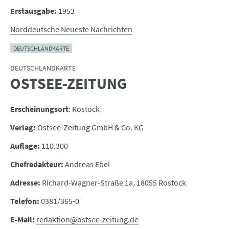
Erstausgabe:
1953
Norddeutsche Neueste Nachrichten
DEUTSCHLANDKARTE
DEUTSCHLANDKARTE
OSTSEE-ZEITUNG
:
Erscheinungsort
: Rostock
Verlag:
Ostsee-Zeitung GmbH & Co. KG
Auflage:
110.300
Chefredakteur:
Andreas Ebel
Adresse:
Richard-Wagner-Straße 1a, 18055 Rostock
Telefon:
0381/365-0
E-Mail:
redaktion@ostsee-zeitung.de