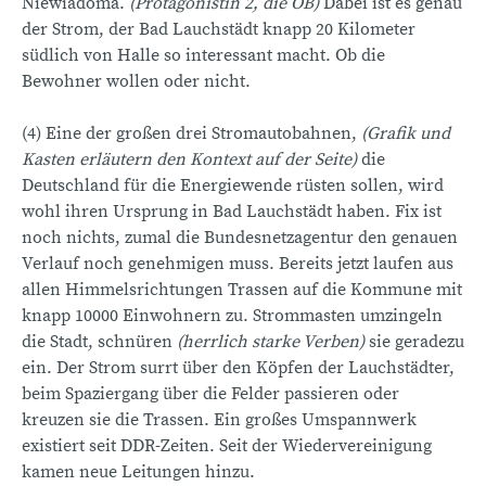
Niewiadoma.
(Protagonistin 2, die OB)
Dabei ist es genau
der Strom, der Bad Lauchstädt knapp 20 Kilometer
südlich von Halle so interessant macht. Ob die
Bewohner wollen oder nicht.
(4) Eine der großen drei Stromautobahnen,
(Grafik und
Kasten erläutern den Kontext auf der Seite)
die
Deutschland für die Energiewende rüsten sollen, wird
wohl ihren Ursprung in Bad Lauchstädt haben. Fix ist
noch nichts, zumal die Bundesnetzagentur den genauen
Verlauf noch genehmigen muss. Bereits jetzt laufen aus
allen Himmelsrichtungen Trassen auf die Kommune mit
knapp 10000 Einwohnern zu. Strommasten umzingeln
die Stadt, schnüren
(herrlich starke Verben)
sie geradezu
ein. Der Strom surrt über den Köpfen der Lauchstädter,
beim Spaziergang über die Felder passieren oder
kreuzen sie die Trassen. Ein großes Umspannwerk
existiert seit DDR-Zeiten. Seit der Wiedervereinigung
kamen neue Leitungen hinzu.