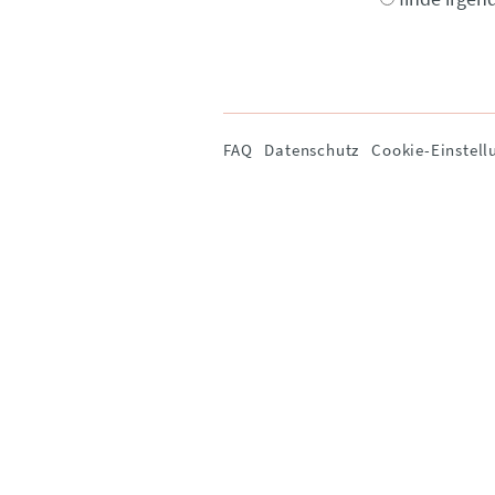
Navigation
FAQ
Datenschutz
Cookie-Einstell
überspringen