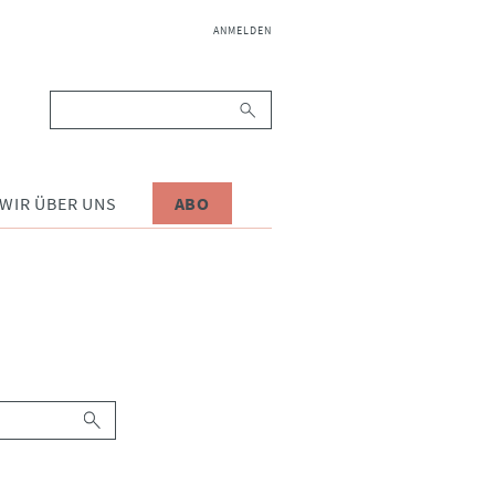
NAVIGATION
ANMELDEN
ÜBERSPRINGEN
Suchbegriffe
WIR ÜBER UNS
ABO