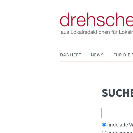
Navigation
DAS HEFT
NEWS
FÜR DIE 
überspringen
SUCH
Suchbegriffe
Optionen
finde alle 
finde irgen