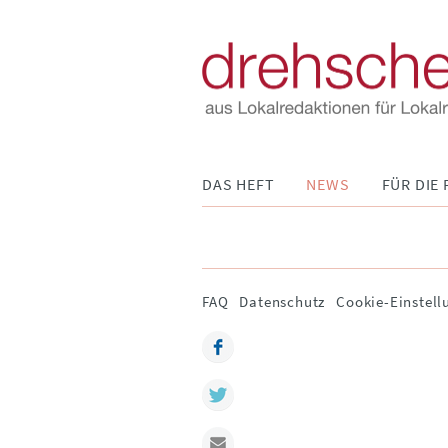
Navigation
DAS HEFT
NEWS
FÜR DIE 
überspringen
Navigation
FAQ
Datenschutz
Cookie-Einstell
überspringen
Facebook
Twitter
Mail