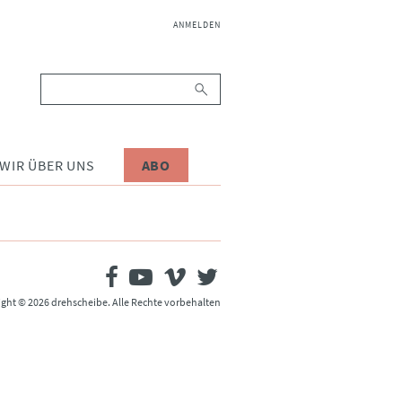
NAVIGATION
ANMELDEN
ÜBERSPRINGEN
Suchbegriffe
WIR ÜBER UNS
ABO
ght © 2026 drehscheibe. Alle Rechte vorbehalten