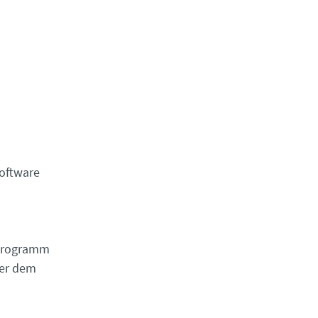
oftware
m Programm
ßer dem