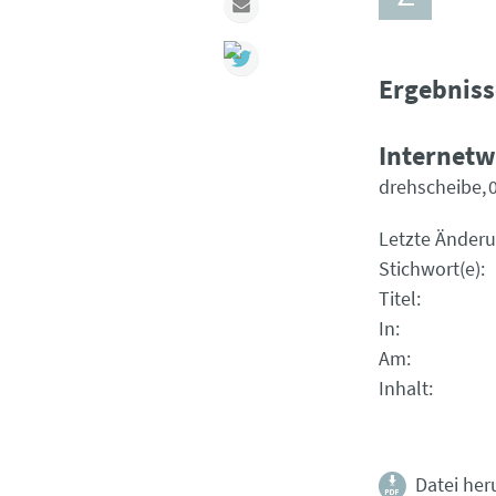
Mail
Ergebniss
Internetw
drehscheibe
Letzte Änder
Stichwort(e)
Titel
In
Am
Inhalt
Datei her