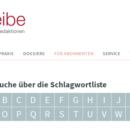
PRAXIS
DOSSIERS
FÜR ABONNENTEN
SERVICE
uche über die Schlagwortliste
B
C
D
E
F
G
H
I
J
O
P
Q
R
S
T
U
V
W