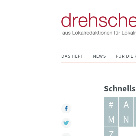
Navigation
DAS HEFT
NEWS
FÜR DIE 
überspringen
Schnells
#
A
Facebook
M
N
Twitter
Z