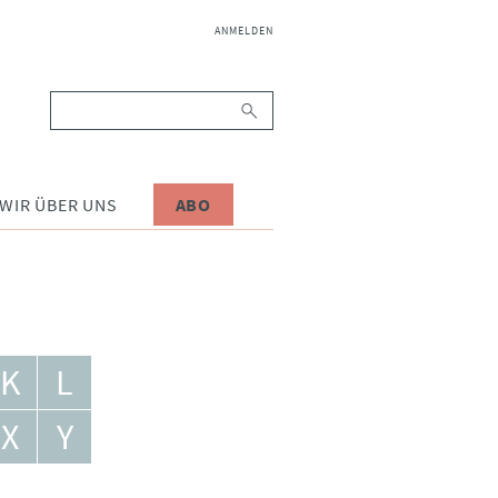
NAVIGATION
ANMELDEN
ÜBERSPRINGEN
Suchbegriffe
WIR ÜBER UNS
ABO
K
L
X
Y