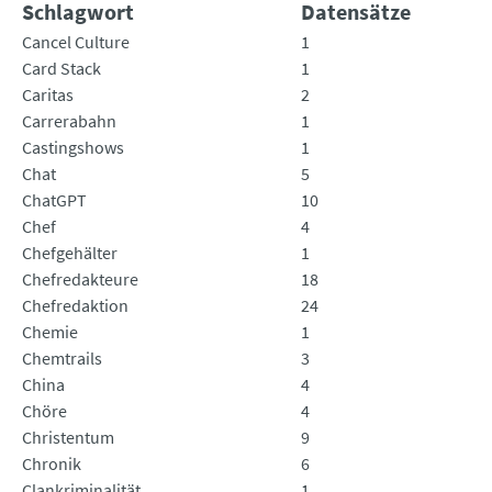
Schlagwort
Datensätze
Cancel Culture
1
Card Stack
1
Caritas
2
Carrerabahn
1
Castingshows
1
Chat
5
ChatGPT
10
Chef
4
Chefgehälter
1
Chefredakteure
18
Chefredaktion
24
Chemie
1
Chemtrails
3
China
4
Chöre
4
Christentum
9
Chronik
6
Clankriminalität
1