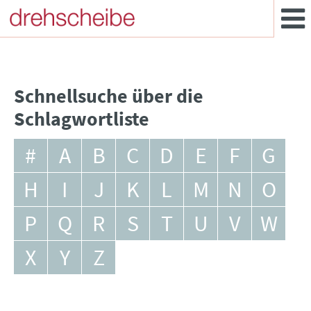
Schnellsuche über die
Schlagwortliste
#
A
B
C
D
E
F
G
H
I
J
K
L
M
N
O
P
Q
R
S
T
U
V
W
X
Y
Z