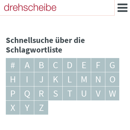
Schnellsuche über die
Schlagwortliste
#
A
B
C
D
E
F
G
H
I
J
K
L
M
N
O
P
Q
R
S
T
U
V
W
X
Y
Z